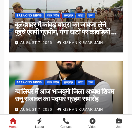
BREAKING NEWS
उत्तर प्रदेश
बुलंदशहर
भारत
राज्य
बुलंदशहर में कांवड़ यात्रा का जायजा लेने
पहुंचे एसपी ग्रामीण, गंगा घाटों पर कांवड़ियों से
किया संवाद
AUGUST 7, 2026
KISHAN KUMAR JAIN
BREAKING NEWS
उत्तर प्रदेश
बुलंदशहर
भारत
राज्य
ग्वालियर में आज भाजयुमो जिला अध्यक्ष शिवम
रानू राजावत का पदभार ग्रहण समारोह
AUGUST 7, 2026
KISHAN KUMAR JAIN
Home
Latest
Contact
Video
Job