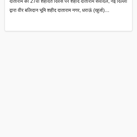
दाताराम की 27वीं शहादत दिवस पर शहीद दाताराम सेवादल, नई दिल्ली
द्वारा वीर बलिदान भूमि शहीद दाताराम नगर, धराऊं (खुर्जा)…