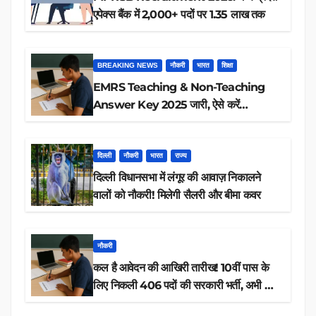
एपेक्स बैंक में 2,000+ पदों पर 1.35 लाख तक
BREAKING NEWS
नौकरी
भारत
शिक्षा
EMRS Teaching & Non-Teaching
Answer Key 2025 जारी, ऐसे करें
डाउनलोड
दिल्ली
नौकरी
भारत
राज्य
दिल्ली विधानसभा में लंगूर की आवाज़ निकालने
वालों को नौकरी! मिलेगी सैलरी और बीमा कवर
नौकरी
कल है आवेदन की आखिरी तारीख! 10वीं पास के
लिए निकली 406 पदों की सरकारी भर्ती, अभी करें
आवेदन