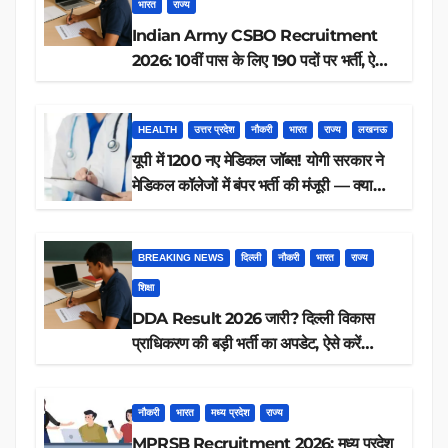
भारत
राज्य
Indian Army CSBO Recruitment
2026: 10वीं पास के लिए 190 पदों पर भर्ती, ऐसे
करें आवेदन
HEALTH
उत्तर प्रदेश
नौकरी
भारत
राज्य
लखनऊ
यूपी में 1200 नए मेडिकल जॉब्स! योगी सरकार ने
मेडिकल कॉलेजों में बंपर भर्ती की मंजूरी — क्या
आप पात्र हैं?
BREAKING NEWS
दिल्ली
नौकरी
भारत
राज्य
शिक्षा
DDA Result 2026 जारी? दिल्ली विकास
प्राधिकरण की बड़ी भर्ती का अपडेट, ऐसे करें
रिजल्ट चेक
नौकरी
भारत
मध्य प्रदेश
राज्य
MPRSB Recruitment 2026: मध्य प्रदेश