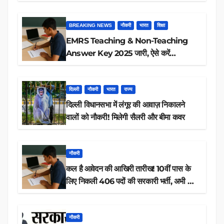
BREAKING NEWS
नौकरी
भारत
शिक्षा
EMRS Teaching & Non-Teaching
Answer Key 2025 जारी, ऐसे करें
डाउनलोड
दिल्ली
नौकरी
भारत
राज्य
दिल्ली विधानसभा में लंगूर की आवाज़ निकालने
वालों को नौकरी! मिलेगी सैलरी और बीमा कवर
नौकरी
कल है आवेदन की आखिरी तारीख! 10वीं पास के
लिए निकली 406 पदों की सरकारी भर्ती, अभी करें
आवेदन
नौकरी