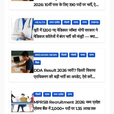
2026: 10वीं पास के लिए 190 पदों पर भर्ती, ऐसे
करें आवेदन
HEALTH
उत्तर प्रदेश
नौकरी
भारत
राज्य
लखनऊ
यूपी में 1200 नए मेडिकल जॉब्स! योगी सरकार ने
मेडिकल कॉलेजों में बंपर भर्ती की मंजूरी — क्या
आप पात्र हैं?
BREAKING NEWS
दिल्ली
नौकरी
भारत
राज्य
शिक्षा
DDA Result 2026 जारी? दिल्ली विकास
प्राधिकरण की बड़ी भर्ती का अपडेट, ऐसे करें
रिजल्ट चेक
नौकरी
भारत
मध्य प्रदेश
राज्य
MPRSB Recruitment 2026: मध्य प्रदेश
एपेक्स बैंक में 2,000+ पदों पर 1.35 लाख तक