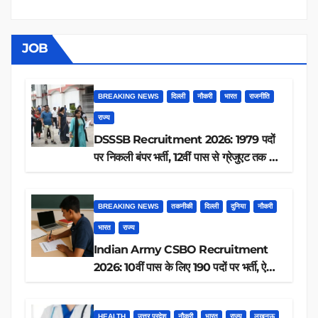
JOB
BREAKING NEWS
दिल्ली
नौकरी
भारत
राजनीति
राज्य
DSSSB Recruitment 2026: 1979 पदों
पर निकली बंपर भर्ती, 12वीं पास से ग्रेजुएट तक करें
आवेदन, जानें पूरी डिटेल
BREAKING NEWS
तकनीकी
दिल्ली
दुनिया
नौकरी
भारत
राज्य
Indian Army CSBO Recruitment
2026: 10वीं पास के लिए 190 पदों पर भर्ती, ऐसे
करें आवेदन
HEALTH
उत्तर प्रदेश
नौकरी
भारत
राज्य
लखनऊ