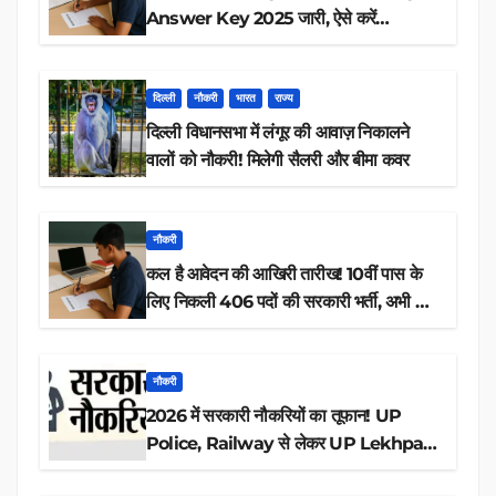
Answer Key 2025 जारी, ऐसे करें
डाउनलोड
दिल्ली
नौकरी
भारत
राज्य
दिल्ली विधानसभा में लंगूर की आवाज़ निकालने
वालों को नौकरी! मिलेगी सैलरी और बीमा कवर
नौकरी
कल है आवेदन की आखिरी तारीख! 10वीं पास के
लिए निकली 406 पदों की सरकारी भर्ती, अभी करें
आवेदन
नौकरी
2026 में सरकारी नौकरियों का तूफान! UP
Police, Railway से लेकर UP Lekhpal
तक 84,000+ पदों के लिए drive शुरू