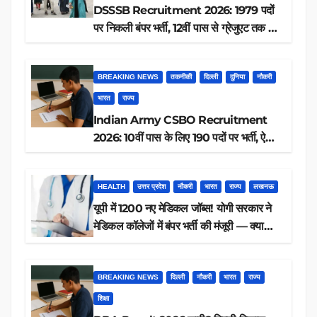
DSSSB Recruitment 2026: 1979 पदों
पर निकली बंपर भर्ती, 12वीं पास से ग्रेजुएट तक करें
आवेदन, जानें पूरी डिटेल
BREAKING NEWS
तकनीकी
दिल्ली
दुनिया
नौकरी
भारत
राज्य
Indian Army CSBO Recruitment
2026: 10वीं पास के लिए 190 पदों पर भर्ती, ऐसे
करें आवेदन
HEALTH
उत्तर प्रदेश
नौकरी
भारत
राज्य
लखनऊ
यूपी में 1200 नए मेडिकल जॉब्स! योगी सरकार ने
मेडिकल कॉलेजों में बंपर भर्ती की मंजूरी — क्या
आप पात्र हैं?
BREAKING NEWS
दिल्ली
नौकरी
भारत
राज्य
शिक्षा