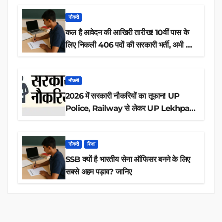
नौकरी
कल है आवेदन की आखिरी तारीख! 10वीं पास के
लिए निकली 406 पदों की सरकारी भर्ती, अभी करें
आवेदन
नौकरी
2026 में सरकारी नौकरियों का तूफान! UP
Police, Railway से लेकर UP Lekhpal
तक 84,000+ पदों के लिए drive शुरू
नौकरी
शिक्षा
SSB क्यों है भारतीय सेना ऑफिसर बनने के लिए
सबसे अहम पड़ाव? जानिए