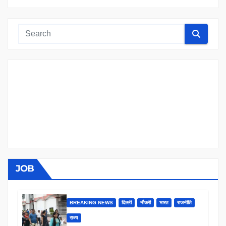
JOB
BREAKING NEWS
दिल्ली
नौकरी
भारत
राजनीति
राज्य