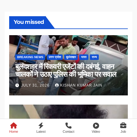
You missed
BREAKING NEWS
उत्तर प्रदेश
बुलंदशहर
भारत
राज्य
बुलंदशहर में रिकवरी एजेंटों की दबंगई, वाहन
चालकों ने उठाए पुलिस की भूमिका पर सवाल
JULY 31, 2026
KISHAN KUMAR JAIN
BREAKING NEWS
अपराध
उत्तर प्रदेश
बुलंदशहर
भारत
राज्य
Home
Latest
Contact
Video
Job
संत रामपाल के विरोध में उतरे महामंडलेश्वर