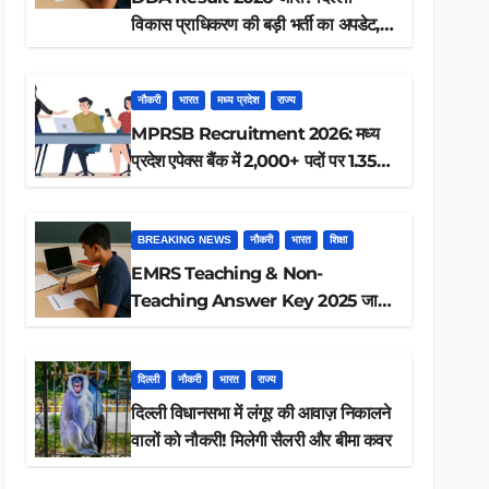
विकास प्राधिकरण की बड़ी भर्ती का अपडेट,
ऐसे करें रिजल्ट चेक
नौकरी
भारत
मध्य प्रदेश
राज्य
MPRSB Recruitment 2026: मध्य
प्रदेश एपेक्स बैंक में 2,000+ पदों पर 1.35
लाख तक
BREAKING NEWS
नौकरी
भारत
शिक्षा
EMRS Teaching & Non-
Teaching Answer Key 2025 जारी,
ऐसे करें डाउनलोड
दिल्ली
नौकरी
भारत
राज्य
दिल्ली विधानसभा में लंगूर की आवाज़ निकालने
वालों को नौकरी! मिलेगी सैलरी और बीमा कवर