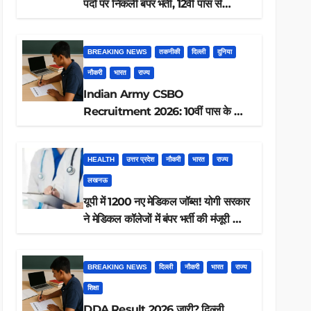
पदों पर निकली बंपर भर्ती, 12वीं पास से
ग्रेजुएट तक करें आवेदन, जानें पूरी डिटेल
BREAKING NEWS
तकनीकी
दिल्ली
दुनिया
नौकरी
भारत
राज्य
Indian Army CSBO
Recruitment 2026: 10वीं पास के लिए
190 पदों पर भर्ती, ऐसे करें आवेदन
HEALTH
उत्तर प्रदेश
नौकरी
भारत
राज्य
लखनऊ
यूपी में 1200 नए मेडिकल जॉब्स! योगी सरकार
ने मेडिकल कॉलेजों में बंपर भर्ती की मंजूरी —
क्या आप पात्र हैं?
BREAKING NEWS
दिल्ली
नौकरी
भारत
राज्य
शिक्षा
DDA Result 2026 जारी? दिल्ली