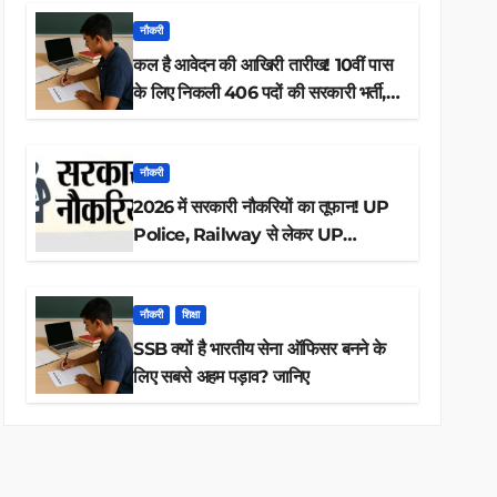
नौकरी
कल है आवेदन की आखिरी तारीख! 10वीं पास
के लिए निकली 406 पदों की सरकारी भर्ती,
अभी करें आवेदन
नौकरी
2026 में सरकारी नौकरियों का तूफान! UP
Police, Railway से लेकर UP
Lekhpal तक 84,000+ पदों के लिए
drive शुरू
नौकरी
शिक्षा
SSB क्यों है भारतीय सेना ऑफिसर बनने के
लिए सबसे अहम पड़ाव? जानिए