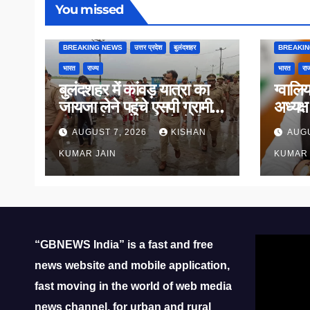
You missed
BREAKING NEWS
उत्तर प्रदेश
बुलंदशहर
BREAKI
भारत
राज्य
भारत
राज
बुलंदशहर में कांवड़ यात्रा का
ग्वालि
जायजा लेने पहुंचे एसपी ग्रामीण,
अध्यक्
गंगा घाटों पर कांवड़ियों से किया
पदभार
AUGUST 7, 2026
KISHAN
AUGU
संवाद
KUMAR JAIN
KUMAR 
Video
“GBNEWS India” is a fast and free
Player
news website and mobile application,
fast moving in the world of web media
news channel, for urban and rural