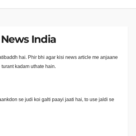
B News India
atibaddh hai. Phir bhi agar kisi news article me anjaane
e turant kadam uthate hain.
nkdon se judi koi galti paayi jaati hai, to use jaldi se