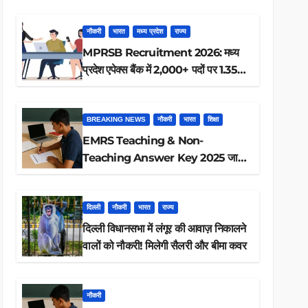
ऐसे करें रिजल्ट चेक
नौकरी
भारत
मध्य प्रदेश
राज्य
MPRSB Recruitment 2026: मध्य
प्रदेश एपेक्स बैंक में 2,000+ पदों पर 1.35
लाख तक
BREAKING NEWS
नौकरी
भारत
शिक्षा
EMRS Teaching & Non-
Teaching Answer Key 2025 जारी,
ऐसे करें डाउनलोड
दिल्ली
नौकरी
भारत
राज्य
दिल्ली विधानसभा में लंगूर की आवाज़ निकालने
वालों को नौकरी! मिलेगी सैलरी और बीमा कवर
नौकरी