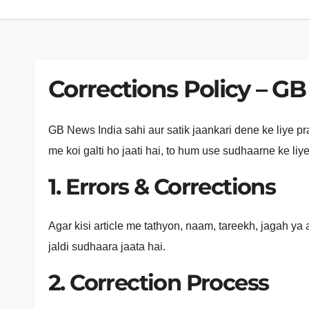
Corrections Policy – G
GB News India sahi aur satik jaankari dene ke liye pr
me koi galti ho jaati hai, to hum use sudhaarne ke liy
1. Errors & Corrections
Agar kisi article me tathyon, naam, tareekh, jagah ya aa
jaldi sudhaara jaata hai.
2. Correction Process