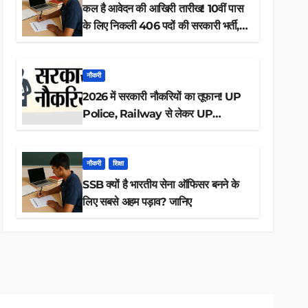
कल है आवेदन की आखिरी तारीख! 10वीं पास
के लिए निकली 406 पदों की सरकारी भर्ती,
अभी करें आवेदन
नौकरी
2026 में सरकारी नौकरियों का तूफान! UP
Police, Railway से लेकर UP
Lekhpal तक 84,000+ पदों के लिए
drive शुरू
नौकरी
शिक्षा
SSB क्यों है भारतीय सेना ऑफिसर बनने के
लिए सबसे अहम पड़ाव? जानिए