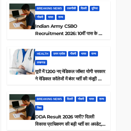
BREAKING NEWS
तकनीकी
दिल्ली
दुनिया
नौकरी
भारत
राज्य
Indian Army CSBO
Recruitment 2026: 10वीं पास के लिए
190 पदों पर भर्ती, ऐसे करें आवेदन
HEALTH
उत्तर प्रदेश
नौकरी
भारत
राज्य
लखनऊ
यूपी में 1200 नए मेडिकल जॉब्स! योगी सरकार
ने मेडिकल कॉलेजों में बंपर भर्ती की मंजूरी —
क्या आप पात्र हैं?
BREAKING NEWS
दिल्ली
नौकरी
भारत
राज्य
शिक्षा
DDA Result 2026 जारी? दिल्ली
विकास प्राधिकरण की बड़ी भर्ती का अपडेट,