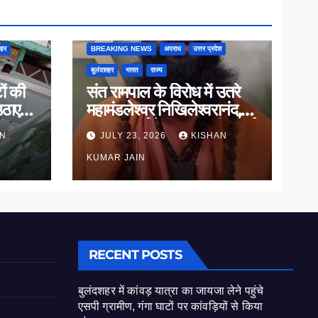
शहर
BREAKING NEWS
अपराध
उत्तर प्रदेश
बुलंदशहर
भारत
राज्य
ों की
संत रामपाल के विरोध में उतरे
उठाए
महामंडलेश्वर निखिलेश्वरानंद,
ाल
सनातन धर्म के सम्मान की उठाई
AN
JULY 23, 2026
KISHAN
मांग
KUMAR JAIN
RECENT POSTS
बुलंदशहर में कांवड़ यात्रा का जायजा लेने पहुंचे
एसपी ग्रामीण, गंगा घाटों पर कांवड़ियों से किया