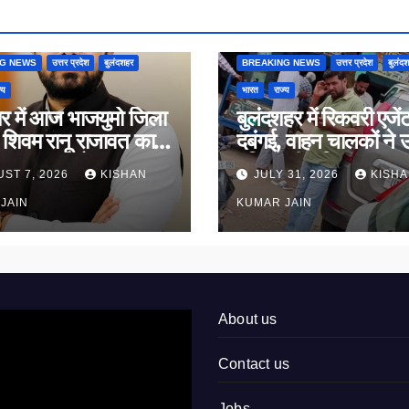
NG NEWS
उत्तर प्रदेश
बुलंदशहर
BREAKING NEWS
उत्तर प्रदेश
बुलंद
्य
भारत
राज्य
यर में आज भाजयुमो जिला
बुलंदशहर में रिकवरी एजेंट
ष शिवम रानू राजावत का
दबंगई, वाहन चालकों ने 
 ग्रहण समारोह
पुलिस की भूमिका पर सव
ST 7, 2026
KISHAN
JULY 31, 2026
KISH
JAIN
KUMAR JAIN
About us
Contact us
Jobs