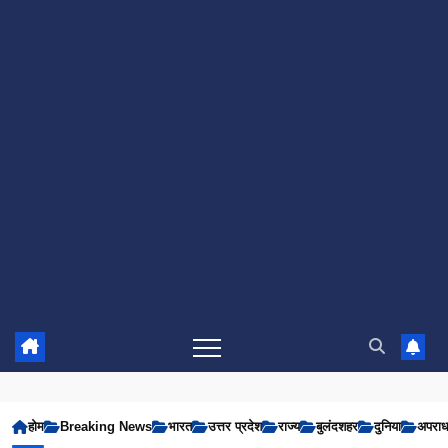
होम
Breaking News
भारत
उत्तर प्रदेश
राज्य
बुलंदशहर
दुनिया
अपरा