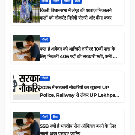
दिल्ली
नौकरी
भारत
राज्य
दिल्ली विधानसभा में लंगूर की आवाज़ निकालने
वालों को नौकरी! मिलेगी सैलरी और बीमा कवर
नौकरी
कल है आवेदन की आखिरी तारीख! 10वीं पास के
लिए निकली 406 पदों की सरकारी भर्ती, अभी करें
आवेदन
नौकरी
2026 में सरकारी नौकरियों का तूफान! UP
Police, Railway से लेकर UP Lekhpal
तक 84,000+ पदों के लिए drive शुरू
नौकरी
शिक्षा
SSB क्यों है भारतीय सेना ऑफिसर बनने के लिए
सबसे अहम पड़ाव? जानिए