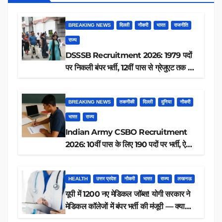
BREAKING NEWS
दिल्ली
नौकरी
भारत
राजनीति
राज्य
DSSSB Recruitment 2026: 1979 पदों
पर निकली बंपर भर्ती, 12वीं पास से ग्रेजुएट तक करें
आवेदन, जानें पूरी डिटेल
BREAKING NEWS
तकनीकी
दिल्ली
दुनिया
नौकरी
भारत
राज्य
Indian Army CSBO Recruitment
2026: 10वीं पास के लिए 190 पदों पर भर्ती, ऐसे
करें आवेदन
HEALTH
उत्तर प्रदेश
नौकरी
भारत
राज्य
लखनऊ
यूपी में 1200 नए मेडिकल जॉब्स! योगी सरकार ने
मेडिकल कॉलेजों में बंपर भर्ती की मंजूरी — क्या
आप पात्र हैं?