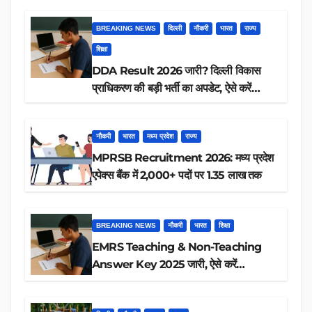
BREAKING NEWS
दिल्ली
नौकरी
भारत
राज्य
शिक्षा
DDA Result 2026 जारी? दिल्ली विकास
प्राधिकरण की बड़ी भर्ती का अपडेट, ऐसे करें
रिजल्ट चेक
नौकरी
भारत
मध्य प्रदेश
राज्य
MPRSB Recruitment 2026: मध्य प्रदेश
एपेक्स बैंक में 2,000+ पदों पर 1.35 लाख तक
BREAKING NEWS
नौकरी
भारत
शिक्षा
EMRS Teaching & Non-Teaching
Answer Key 2025 जारी, ऐसे करें
डाउनलोड