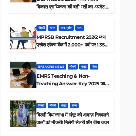
विकास प्राधिकरण की बड़ी भर्ती का अपडेट,
ऐसे करें रिजल्ट चेक
नौकरी
भारत
मध्य प्रदेश
राज्य
MPRSB Recruitment 2026: मध्य
प्रदेश एपेक्स बैंक में 2,000+ पदों पर 1.35
लाख तक
BREAKING NEWS
नौकरी
भारत
शिक्षा
EMRS Teaching & Non-
Teaching Answer Key 2025 जारी,
ऐसे करें डाउनलोड
दिल्ली
नौकरी
भारत
राज्य
दिल्ली विधानसभा में लंगूर की आवाज़ निकालने
वालों को नौकरी! मिलेगी सैलरी और बीमा कवर