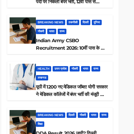
पदों पर निकली बंपर भर्ती, 12वीं पास से
ग्रेजुएट तक करें आवेदन, जानें पूरी डिटेल
BREAKING NEWS
तकनीकी
दिल्ली
दुनिया
नौकरी
भारत
राज्य
Indian Army CSBO
Recruitment 2026: 10वीं पास के लिए
190 पदों पर भर्ती, ऐसे करें आवेदन
HEALTH
उत्तर प्रदेश
नौकरी
भारत
राज्य
लखनऊ
यूपी में 1200 नए मेडिकल जॉब्स! योगी सरकार
ने मेडिकल कॉलेजों में बंपर भर्ती की मंजूरी —
क्या आप पात्र हैं?
BREAKING NEWS
दिल्ली
नौकरी
भारत
राज्य
शिक्षा
DDA Result 2026 जारी? दिल्ली