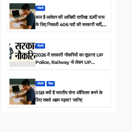
नौकरी
कल है आवेदन की आखिरी तारीख! 10वीं पास
के लिए निकली 406 पदों की सरकारी भर्ती,
अभी करें आवेदन
नौकरी
2026 में सरकारी नौकरियों का तूफान! UP
Police, Railway से लेकर UP
Lekhpal तक 84,000+ पदों के लिए
drive शुरू
नौकरी
शिक्षा
SSB क्यों है भारतीय सेना ऑफिसर बनने के
लिए सबसे अहम पड़ाव? जानिए