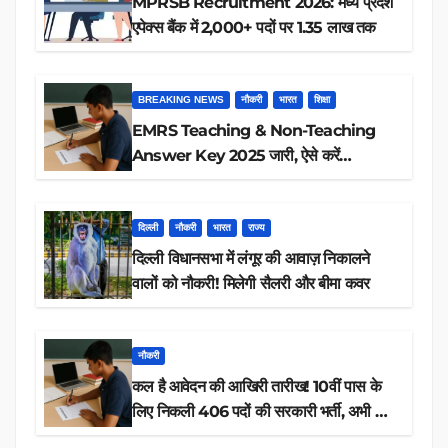
MPRSB Recruitment 2026: मध्य प्रदेश
एपेक्स बैंक में 2,000+ पदों पर 1.35 लाख तक
BREAKING NEWS
नौकरी
भारत
शिक्षा
EMRS Teaching & Non-Teaching
Answer Key 2025 जारी, ऐसे करें
डाउनलोड
दिल्ली
नौकरी
भारत
राज्य
दिल्ली विधानसभा में लंगूर की आवाज़ निकालने
वालों को नौकरी! मिलेगी सैलरी और बीमा कवर
नौकरी
कल है आवेदन की आखिरी तारीख! 10वीं पास के
लिए निकली 406 पदों की सरकारी भर्ती, अभी करें
आवेदन