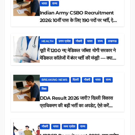
भारत
राज्य
Indian Army CSBO Recruitment
2026: 10वीं पास के लिए 190 पदों पर भर्ती, ऐसे
करें आवेदन
HEALTH
उत्तर प्रदेश
नौकरी
भारत
राज्य
लखनऊ
यूपी में 1200 नए मेडिकल जॉब्स! योगी सरकार ने
मेडिकल कॉलेजों में बंपर भर्ती की मंजूरी — क्या
आप पात्र हैं?
BREAKING NEWS
दिल्ली
नौकरी
भारत
राज्य
शिक्षा
DDA Result 2026 जारी? दिल्ली विकास
प्राधिकरण की बड़ी भर्ती का अपडेट, ऐसे करें
रिजल्ट चेक
नौकरी
भारत
मध्य प्रदेश
राज्य