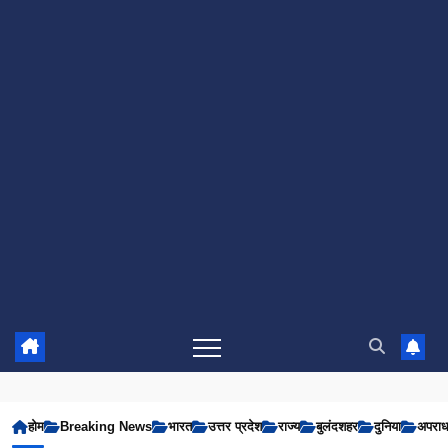
होम
Breaking News
भारत
उत्तर प्रदेश
राज्य
बुलंदशहर
दुनिया
अपरा