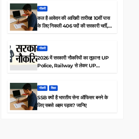
नौकरी
कल है आवेदन की आखिरी तारीख! 10वीं पास
के लिए निकली 406 पदों की सरकारी भर्ती,
अभी करें आवेदन
नौकरी
2026 में सरकारी नौकरियों का तूफान! UP
Police, Railway से लेकर UP
Lekhpal तक 84,000+ पदों के लिए
drive शुरू
नौकरी
शिक्षा
SSB क्यों है भारतीय सेना ऑफिसर बनने के
लिए सबसे अहम पड़ाव? जानिए