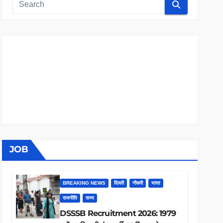
JOB
BREAKING NEWS
दिल्ली
नौकरी
भारत
राजनीति
राज्य
DSSSB Recruitment 2026: 1979