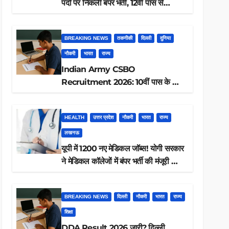
पदों पर निकली बंपर भर्ती, 12वीं पास से
ग्रेजुएट तक करें आवेदन, जानें पूरी डिटेल
BREAKING NEWS
तकनीकी
दिल्ली
दुनिया
नौकरी
भारत
राज्य
Indian Army CSBO
Recruitment 2026: 10वीं पास के लिए
190 पदों पर भर्ती, ऐसे करें आवेदन
HEALTH
उत्तर प्रदेश
नौकरी
भारत
राज्य
लखनऊ
यूपी में 1200 नए मेडिकल जॉब्स! योगी सरकार
ने मेडिकल कॉलेजों में बंपर भर्ती की मंजूरी —
क्या आप पात्र हैं?
BREAKING NEWS
दिल्ली
नौकरी
भारत
राज्य
शिक्षा
DDA Result 2026 जारी? दिल्ली