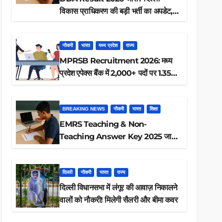
विकास प्राधिकरण की बड़ी भर्ती का अपडेट,
ऐसे करें रिजल्ट चेक
नौकरी
भारत
मध्य प्रदेश
राज्य
MPRSB Recruitment 2026: मध्य
प्रदेश एपेक्स बैंक में 2,000+ पदों पर 1.35
लाख तक
BREAKING NEWS
नौकरी
भारत
शिक्षा
EMRS Teaching & Non-
Teaching Answer Key 2025 जारी,
ऐसे करें डाउनलोड
दिल्ली
नौकरी
भारत
राज्य
दिल्ली विधानसभा में लंगूर की आवाज़ निकालने
वालों को नौकरी! मिलेगी सैलरी और बीमा कवर