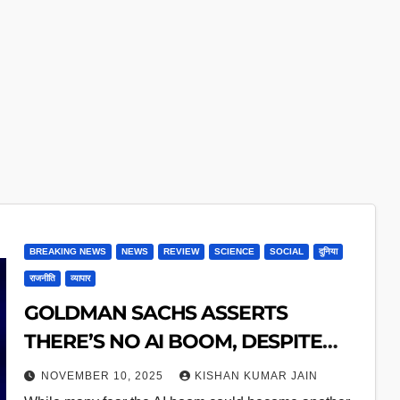
BREAKING NEWS
NEWS
REVIEW
SCIENCE
SOCIAL
दुनिया
राजनीति
व्यापार
GOLDMAN SACHS ASSERTS
THERE’S NO AI BOOM, DESPITE
CONCERNS
NOVEMBER 10, 2025
KISHAN KUMAR JAIN