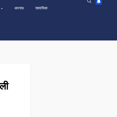
य
अपराध
सामाजिक
ाली