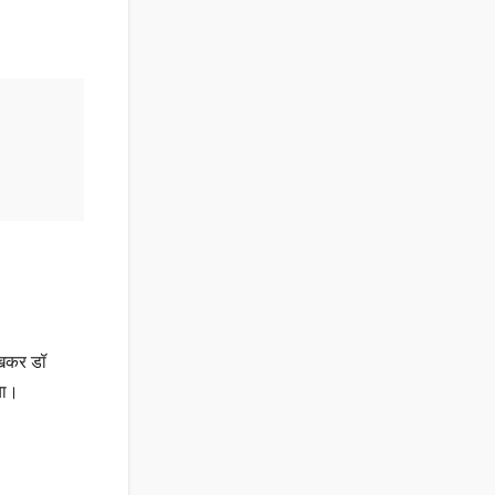
ेखकर डॉ
या।