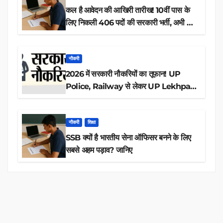
कल है आवेदन की आखिरी तारीख! 10वीं पास के
लिए निकली 406 पदों की सरकारी भर्ती, अभी करें
आवेदन
नौकरी
2026 में सरकारी नौकरियों का तूफान! UP
Police, Railway से लेकर UP Lekhpal
तक 84,000+ पदों के लिए drive शुरू
नौकरी
शिक्षा
SSB क्यों है भारतीय सेना ऑफिसर बनने के लिए
सबसे अहम पड़ाव? जानिए