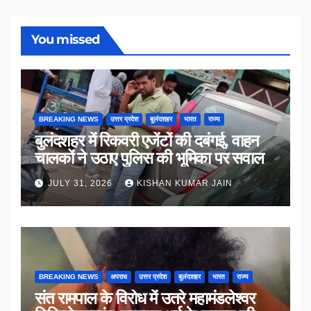
You missed
BREAKING NEWS
उत्तर प्रदेश
बुलंदशहर
भारत
राज्य
बुलंदशहर में रिकवरी एजेंटों की दबंगई, वाहन
चालकों ने उठाए पुलिस की भूमिका पर सवाल
JULY 31, 2026
KISHAN KUMAR JAIN
BREAKING NEWS
अपराध
उत्तर प्रदेश
बुलंदशहर
भारत
राज्य
संत रामपाल के विरोध में उतरे महामंडलेश्वर