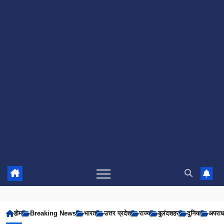
होम
Breaking News
भारत
उत्तर प्रदेश
राज्य
बुलंदशहर
दुनिया
अपरा