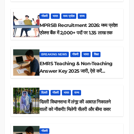
रिजल्ट चेक
नौकरी
भारत
मध्य प्रदेश
राज्य
MPRSB Recruitment 2026: मध्य प्रदेश
एपेक्स बैंक में 2,000+ पदों पर 1.35 लाख तक
BREAKING NEWS
नौकरी
भारत
शिक्षा
EMRS Teaching & Non-Teaching
Answer Key 2025 जारी, ऐसे करें
डाउनलोड
दिल्ली
नौकरी
भारत
राज्य
दिल्ली विधानसभा में लंगूर की आवाज़ निकालने
वालों को नौकरी! मिलेगी सैलरी और बीमा कवर
नौकरी