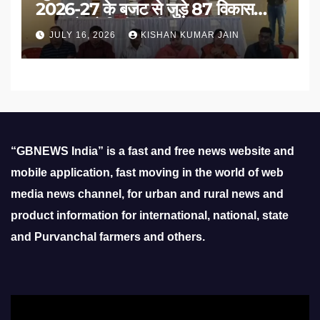
2026-27 के बजट से जुड़े 87 विकास
प्रस्तावों को मिली मंजूरी
JULY 16, 2026
KISHAN KUMAR JAIN
“GBNEWS India” is a fast and free news website and
mobile application, fast moving in the world of web
media news channel, for urban and rural news and
product information for international, national, state
and Purvanchal farmers and others.
Video