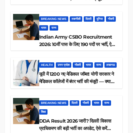
आवेदन, जानें पूरी डिटेल
BREAKING NEWS
तकनीकी
दिल्ली
दुनिया
नौकरी
भारत
राज्य
Indian Army CSBO Recruitment
2026: 10वीं पास के लिए 190 पदों पर भर्ती, ऐसे
करें आवेदन
HEALTH
उत्तर प्रदेश
नौकरी
भारत
राज्य
लखनऊ
यूपी में 1200 नए मेडिकल जॉब्स! योगी सरकार ने
मेडिकल कॉलेजों में बंपर भर्ती की मंजूरी — क्या
आप पात्र हैं?
BREAKING NEWS
दिल्ली
नौकरी
भारत
राज्य
शिक्षा
DDA Result 2026 जारी? दिल्ली विकास
प्राधिकरण की बड़ी भर्ती का अपडेट, ऐसे करें