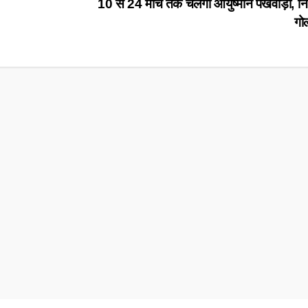
10 से 24 मार्च तक चलेगा आयुष्मान पखवाड़ा, नि
गोल