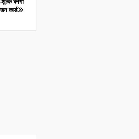
ःशुल्क बनेगा
्डन कार्ड