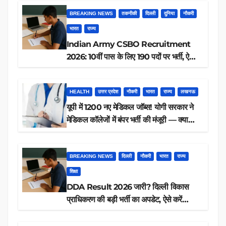
BREAKING NEWS
तकनीकी
दिल्ली
दुनिया
नौकरी
भारत
राज्य
Indian Army CSBO Recruitment
2026: 10वीं पास के लिए 190 पदों पर भर्ती, ऐसे
करें आवेदन
HEALTH
उत्तर प्रदेश
नौकरी
भारत
राज्य
लखनऊ
यूपी में 1200 नए मेडिकल जॉब्स! योगी सरकार ने
मेडिकल कॉलेजों में बंपर भर्ती की मंजूरी — क्या
आप पात्र हैं?
BREAKING NEWS
दिल्ली
नौकरी
भारत
राज्य
शिक्षा
DDA Result 2026 जारी? दिल्ली विकास
प्राधिकरण की बड़ी भर्ती का अपडेट, ऐसे करें
रिजल्ट चेक