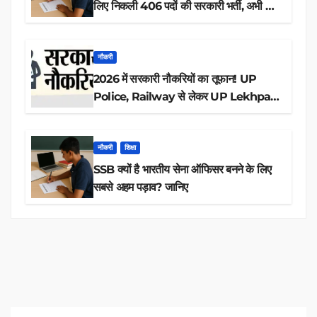
लिए निकली 406 पदों की सरकारी भर्ती, अभी करें
आवेदन
नौकरी
2026 में सरकारी नौकरियों का तूफान! UP
Police, Railway से लेकर UP Lekhpal
तक 84,000+ पदों के लिए drive शुरू
नौकरी
शिक्षा
SSB क्यों है भारतीय सेना ऑफिसर बनने के लिए
सबसे अहम पड़ाव? जानिए