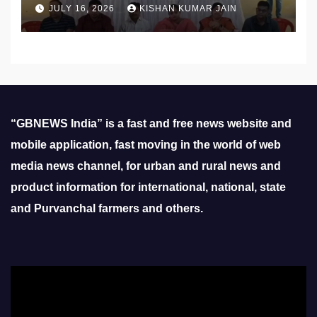
प्रस्तावों को मिली मंजूरी
JULY 16, 2026
KISHAN KUMAR JAIN
“GBNEWS India” is a fast and free news website and
mobile application, fast moving in the world of web
media news channel, for urban and rural news and
product information for international, national, state
and Purvanchal farmers and others.
Video
Player