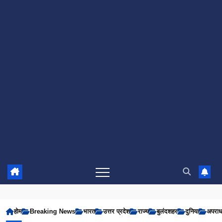
होम
Breaking News
भारत
उत्तर प्रदेश
राज्य
बुलंदशहर
दुनिया
अपरा