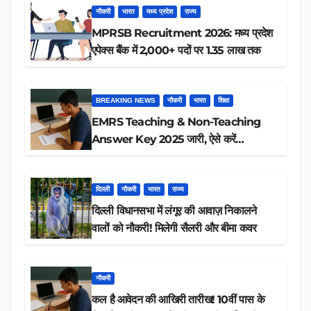
नौकरी
भारत
मध्य प्रदेश
राज्य
MPRSB Recruitment 2026: मध्य प्रदेश
एपेक्स बैंक में 2,000+ पदों पर 1.35 लाख तक
BREAKING NEWS
नौकरी
भारत
शिक्षा
EMRS Teaching & Non-Teaching
Answer Key 2025 जारी, ऐसे करें
डाउनलोड
दिल्ली
नौकरी
भारत
राज्य
दिल्ली विधानसभा में लंगूर की आवाज़ निकालने
वालों को नौकरी! मिलेगी सैलरी और बीमा कवर
नौकरी
कल है आवेदन की आखिरी तारीख! 10वीं पास के