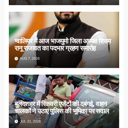
ग्वालियर में आज भाजयुमो जिला अध्यक्ष शिवम
रानू राजावत का पदभार ग्रहण समारोह
AUG 7, 2026
बुलंदशहर में रिकवरी एजेंटों की दबंगई, वाहन
चालकों ने उठाए पुलिस की भूमिका पर सवाल
JUL 31, 2026