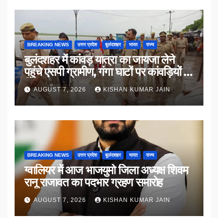
BREAKING NEWS
उत्तर प्रदेश
बुलंदशहर
भारत
राज्य
बुलंदशहर में कांवड़ यात्रा का जायजा लेने
पहुंचे एसपी ग्रामीण, गंगा घाटों पर कांवड़ियों से
किया संवाद
AUGUST 7, 2026
KISHAN KUMAR JAIN
BREAKING NEWS
उत्तर प्रदेश
बुलंदशहर
भारत
राज्य
ग्वालियर में आज भाजयुमो जिला अध्यक्ष शिवम
रानू राजावत का पदभार ग्रहण समारोह
AUGUST 7, 2026
KISHAN KUMAR JAIN