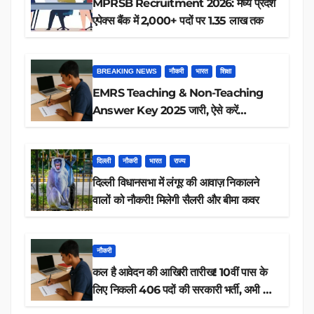
MPRSB Recruitment 2026: मध्य प्रदेश
एपेक्स बैंक में 2,000+ पदों पर 1.35 लाख तक
BREAKING NEWS
नौकरी
भारत
शिक्षा
EMRS Teaching & Non-Teaching
Answer Key 2025 जारी, ऐसे करें
डाउनलोड
दिल्ली
नौकरी
भारत
राज्य
दिल्ली विधानसभा में लंगूर की आवाज़ निकालने
वालों को नौकरी! मिलेगी सैलरी और बीमा कवर
नौकरी
कल है आवेदन की आखिरी तारीख! 10वीं पास के
लिए निकली 406 पदों की सरकारी भर्ती, अभी करें
आवेदन