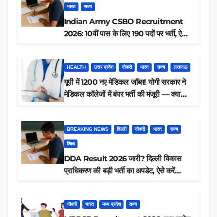
भारत
राज्य
Indian Army CSBO Recruitment
2026: 10वीं पास के लिए 190 पदों पर भर्ती, ऐसे
करें आवेदन
HEALTH
उत्तर प्रदेश
नौकरी
भारत
राज्य
लखनऊ
यूपी में 1200 नए मेडिकल जॉब्स! योगी सरकार ने
मेडिकल कॉलेजों में बंपर भर्ती की मंजूरी — क्या
आप पात्र हैं?
BREAKING NEWS
दिल्ली
नौकरी
भारत
राज्य
शिक्षा
DDA Result 2026 जारी? दिल्ली विकास
प्राधिकरण की बड़ी भर्ती का अपडेट, ऐसे करें
रिजल्ट चेक
नौकरी
भारत
मध्य प्रदेश
राज्य