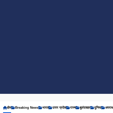
होम
Breaking News
भारत
उत्तर प्रदेश
राज्य
बुलंदशहर
दुनिया
अपरा