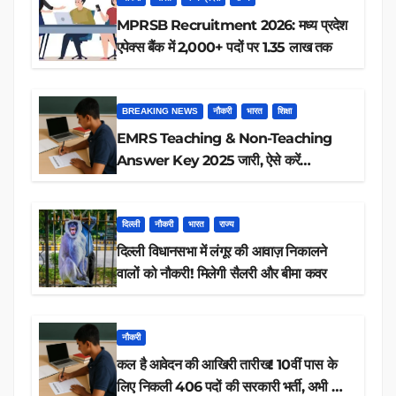
MPRSB Recruitment 2026: मध्य प्रदेश
एपेक्स बैंक में 2,000+ पदों पर 1.35 लाख तक
BREAKING NEWS
नौकरी
भारत
शिक्षा
EMRS Teaching & Non-Teaching
Answer Key 2025 जारी, ऐसे करें
डाउनलोड
दिल्ली
नौकरी
भारत
राज्य
दिल्ली विधानसभा में लंगूर की आवाज़ निकालने
वालों को नौकरी! मिलेगी सैलरी और बीमा कवर
नौकरी
कल है आवेदन की आखिरी तारीख! 10वीं पास के
लिए निकली 406 पदों की सरकारी भर्ती, अभी करें