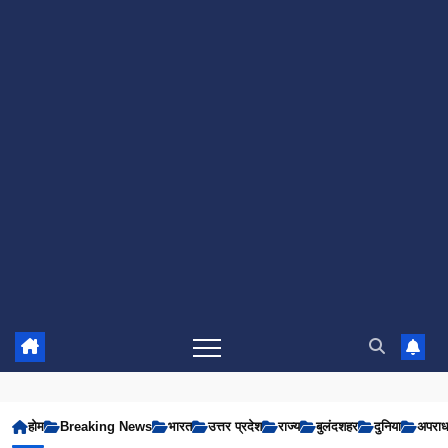
होम
Breaking News
भारत
उत्तर प्रदेश
राज्य
बुलंदशहर
दुनिया
अपरा