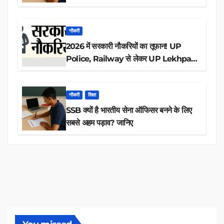
आवेदन
नौकरी
2026 में सरकारी नौकरियों का तूफान! UP
Police, Railway से लेकर UP Lekhpal
तक 84,000+ पदों के लिए drive शुरू
नौकरी
शिक्षा
SSB क्यों है भारतीय सेना ऑफिसर बनने के लिए
सबसे अहम पड़ाव? जानिए