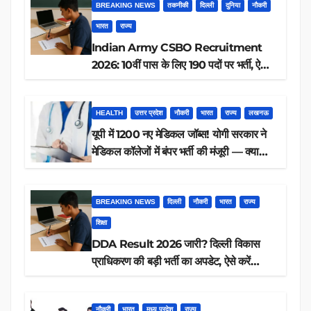
BREAKING NEWS
तकनीकी
दिल्ली
दुनिया
नौकरी
भारत
राज्य
Indian Army CSBO Recruitment
2026: 10वीं पास के लिए 190 पदों पर भर्ती, ऐसे
करें आवेदन
HEALTH
उत्तर प्रदेश
नौकरी
भारत
राज्य
लखनऊ
यूपी में 1200 नए मेडिकल जॉब्स! योगी सरकार ने
मेडिकल कॉलेजों में बंपर भर्ती की मंजूरी — क्या
आप पात्र हैं?
BREAKING NEWS
दिल्ली
नौकरी
भारत
राज्य
शिक्षा
DDA Result 2026 जारी? दिल्ली विकास
प्राधिकरण की बड़ी भर्ती का अपडेट, ऐसे करें
रिजल्ट चेक
नौकरी
भारत
मध्य प्रदेश
राज्य