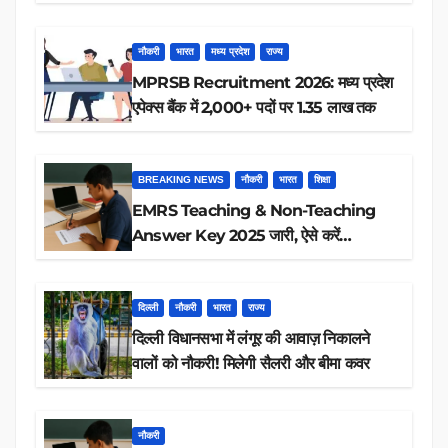
रिजल्ट चेक
नौकरी
भारत
मध्य प्रदेश
राज्य
MPRSB Recruitment 2026: मध्य प्रदेश
एपेक्स बैंक में 2,000+ पदों पर 1.35 लाख तक
BREAKING NEWS
नौकरी
भारत
शिक्षा
EMRS Teaching & Non-Teaching
Answer Key 2025 जारी, ऐसे करें
डाउनलोड
दिल्ली
नौकरी
भारत
राज्य
दिल्ली विधानसभा में लंगूर की आवाज़ निकालने
वालों को नौकरी! मिलेगी सैलरी और बीमा कवर
नौकरी