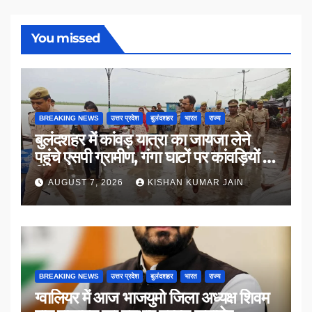
You missed
BREAKING NEWS
उत्तर प्रदेश
बुलंदशहर
भारत
राज्य
बुलंदशहर में कांवड़ यात्रा का जायजा लेने
पहुंचे एसपी ग्रामीण, गंगा घाटों पर कांवड़ियों से
किया संवाद
AUGUST 7, 2026
KISHAN KUMAR JAIN
BREAKING NEWS
उत्तर प्रदेश
बुलंदशहर
भारत
राज्य
ग्वालियर में आज भाजयुमो जिला अध्यक्ष शिवम