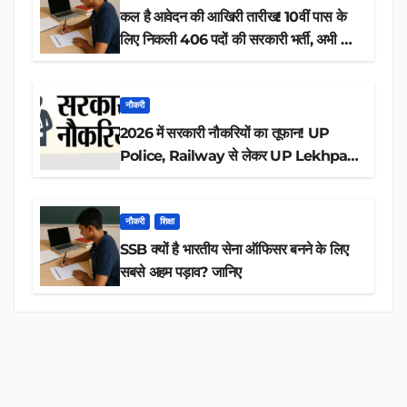
कल है आवेदन की आखिरी तारीख! 10वीं पास के
लिए निकली 406 पदों की सरकारी भर्ती, अभी करें
आवेदन
नौकरी
2026 में सरकारी नौकरियों का तूफान! UP
Police, Railway से लेकर UP Lekhpal
तक 84,000+ पदों के लिए drive शुरू
नौकरी
शिक्षा
SSB क्यों है भारतीय सेना ऑफिसर बनने के लिए
सबसे अहम पड़ाव? जानिए