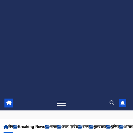
होम
Breaking News
भारत
उत्तर प्रदेश
राज्य
बुलंदशहर
दुनिया
अपरा