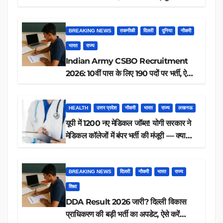
आवेदन, जानें पूरी डिटेल
BREAKING NEWS
तकनीकी
दिल्ली
दुनिया
नौकरी
भारत
राज्य
Indian Army CSBO Recruitment
2026: 10वीं पास के लिए 190 पदों पर भर्ती, ऐसे
करें आवेदन
HEALTH
उत्तर प्रदेश
नौकरी
भारत
राज्य
लखनऊ
यूपी में 1200 नए मेडिकल जॉब्स! योगी सरकार ने
मेडिकल कॉलेजों में बंपर भर्ती की मंजूरी — क्या
आप पात्र हैं?
BREAKING NEWS
दिल्ली
नौकरी
भारत
राज्य
शिक्षा
DDA Result 2026 जारी? दिल्ली विकास
प्राधिकरण की बड़ी भर्ती का अपडेट, ऐसे करें