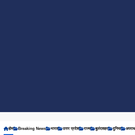
होम
Breaking News
भारत
उत्तर प्रदेश
राज्य
बुलंदशहर
दुनिया
अपरा