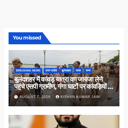
You missed
BREAKING NEWS
उत्तर प्रदेश
बुलंदशहर
भारत
राज्य
बुलंदशहर में कांवड़ यात्रा का जायजा लेने
पहुंचे एसपी ग्रामीण, गंगा घाटों पर कांवड़ियों से
किया संवाद
AUGUST 7, 2026
KISHAN KUMAR JAIN