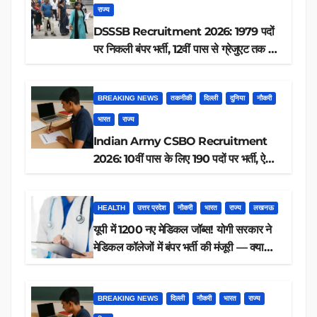
राज्य
DSSSB Recruitment 2026: 1979 पदों
पर निकली बंपर भर्ती, 12वीं पास से ग्रेजुएट तक करें
आवेदन, जानें पूरी डिटेल
BREAKING NEWS
तकनीकी
दिल्ली
दुनिया
नौकरी
भारत
राज्य
Indian Army CSBO Recruitment
2026: 10वीं पास के लिए 190 पदों पर भर्ती, ऐसे
करें आवेदन
HEALTH
उत्तर प्रदेश
नौकरी
भारत
राज्य
लखनऊ
यूपी में 1200 नए मेडिकल जॉब्स! योगी सरकार ने
मेडिकल कॉलेजों में बंपर भर्ती की मंजूरी — क्या
आप पात्र हैं?
BREAKING NEWS
दिल्ली
नौकरी
भारत
राज्य