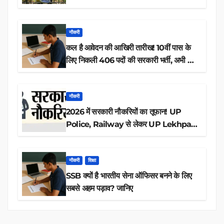
नौकरी
कल है आवेदन की आखिरी तारीख! 10वीं पास के
लिए निकली 406 पदों की सरकारी भर्ती, अभी करें
आवेदन
नौकरी
2026 में सरकारी नौकरियों का तूफान! UP
Police, Railway से लेकर UP Lekhpal
तक 84,000+ पदों के लिए drive शुरू
नौकरी
शिक्षा
SSB क्यों है भारतीय सेना ऑफिसर बनने के लिए
सबसे अहम पड़ाव? जानिए