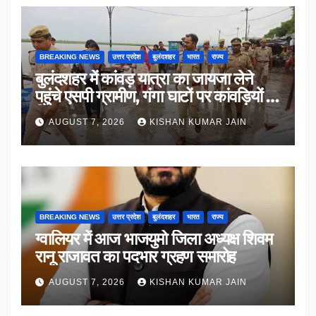
BREAKING NEWS
उत्तर प्रदेश
बुलंदशहर
भारत
राज्य
बुलंदशहर में कांवड़ यात्रा का जायजा लेने
पहुंचे एसपी ग्रामीण, गंगा घाटों पर कांवड़ियों से
किया संवाद
AUGUST 7, 2026
KISHAN KUMAR JAIN
BREAKING NEWS
उत्तर प्रदेश
बुलंदशहर
भारत
राज्य
ग्वालियर में आज भाजयुमो जिला अध्यक्ष शिवम
रानू राजावत का पदभार ग्रहण समारोह
AUGUST 7, 2026
KISHAN KUMAR JAIN