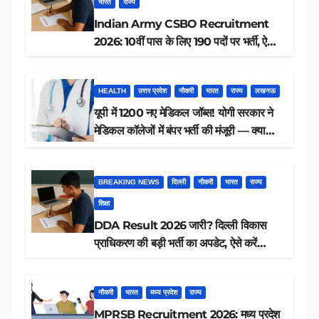
भारत
राज्य
Indian Army CSBO Recruitment
2026: 10वीं पास के लिए 190 पदों पर भर्ती, ऐसे
करें आवेदन
HEALTH
उत्तर प्रदेश
नौकरी
भारत
राज्य
लखनऊ
यूपी में 1200 नए मेडिकल जॉब्स! योगी सरकार ने
मेडिकल कॉलेजों में बंपर भर्ती की मंजूरी — क्या
आप पात्र हैं?
BREAKING NEWS
दिल्ली
नौकरी
भारत
राज्य
शिक्षा
DDA Result 2026 जारी? दिल्ली विकास
प्राधिकरण की बड़ी भर्ती का अपडेट, ऐसे करें
रिजल्ट चेक
नौकरी
भारत
मध्य प्रदेश
राज्य
MPRSB Recruitment 2026: मध्य प्रदेश