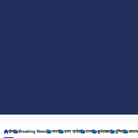
होम
Breaking News
भारत
उत्तर प्रदेश
राज्य
बुलंदशहर
दुनिया
अपरा