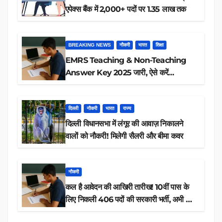
एपेक्स बैंक में 2,000+ पदों पर 1.35 लाख तक
BREAKING NEWS
नौकरी
भारत
शिक्षा
EMRS Teaching & Non-Teaching
Answer Key 2025 जारी, ऐसे करें
डाउनलोड
दिल्ली
नौकरी
भारत
राज्य
दिल्ली विधानसभा में लंगूर की आवाज़ निकालने
वालों को नौकरी! मिलेगी सैलरी और बीमा कवर
नौकरी
कल है आवेदन की आखिरी तारीख! 10वीं पास के
लिए निकली 406 पदों की सरकारी भर्ती, अभी करें
आवेदन