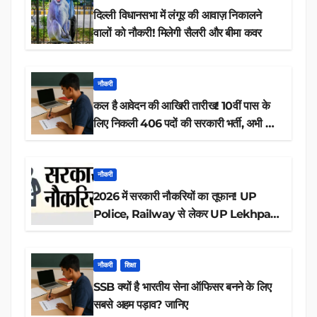
दिल्ली विधानसभा में लंगूर की आवाज़ निकालने
वालों को नौकरी! मिलेगी सैलरी और बीमा कवर
नौकरी
कल है आवेदन की आखिरी तारीख! 10वीं पास के
लिए निकली 406 पदों की सरकारी भर्ती, अभी करें
आवेदन
नौकरी
2026 में सरकारी नौकरियों का तूफान! UP
Police, Railway से लेकर UP Lekhpal
तक 84,000+ पदों के लिए drive शुरू
नौकरी
शिक्षा
SSB क्यों है भारतीय सेना ऑफिसर बनने के लिए
सबसे अहम पड़ाव? जानिए