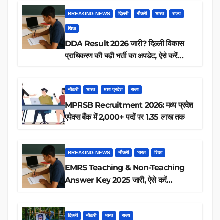
BREAKING NEWS
दिल्ली
नौकरी
भारत
राज्य
शिक्षा
DDA Result 2026 जारी? दिल्ली विकास
प्राधिकरण की बड़ी भर्ती का अपडेट, ऐसे करें
रिजल्ट चेक
नौकरी
भारत
मध्य प्रदेश
राज्य
MPRSB Recruitment 2026: मध्य प्रदेश
एपेक्स बैंक में 2,000+ पदों पर 1.35 लाख तक
BREAKING NEWS
नौकरी
भारत
शिक्षा
EMRS Teaching & Non-Teaching
Answer Key 2025 जारी, ऐसे करें
डाउनलोड
दिल्ली
नौकरी
भारत
राज्य