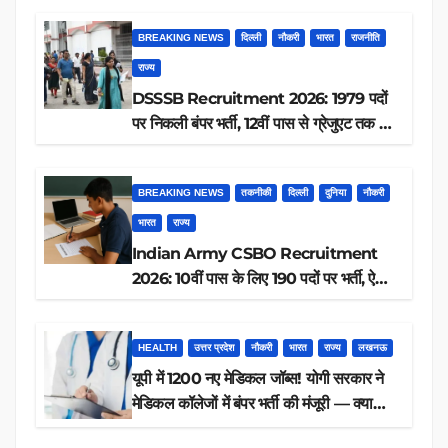
BREAKING NEWS
दिल्ली
नौकरी
भारत
राजनीति
राज्य
DSSSB Recruitment 2026: 1979 पदों
पर निकली बंपर भर्ती, 12वीं पास से ग्रेजुएट तक करें
आवेदन, जानें पूरी डिटेल
BREAKING NEWS
तकनीकी
दिल्ली
दुनिया
नौकरी
भारत
राज्य
Indian Army CSBO Recruitment
2026: 10वीं पास के लिए 190 पदों पर भर्ती, ऐसे
करें आवेदन
HEALTH
उत्तर प्रदेश
नौकरी
भारत
राज्य
लखनऊ
यूपी में 1200 नए मेडिकल जॉब्स! योगी सरकार ने
मेडिकल कॉलेजों में बंपर भर्ती की मंजूरी — क्या
आप पात्र हैं?