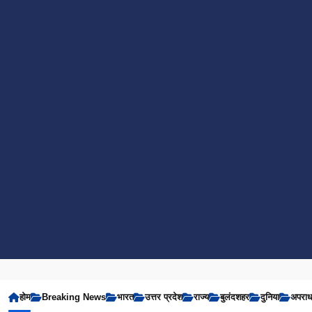
होम
Breaking News
भारत
उत्तर प्रदेश
राज्य
बुलंदशहर
दुनिया
अपरा