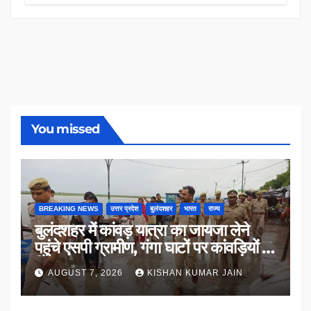
You missed
BREAKING NEWS
उत्तर प्रदेश
बुलंदशहर
भारत
राज्य
बुलंदशहर में कांवड़ यात्रा का जायजा लेने
पहुंचे एसपी ग्रामीण, गंगा घाटों पर कांवड़ियों से
किया संवाद
AUGUST 7, 2026
KISHAN KUMAR JAIN