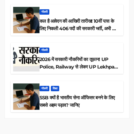
नौकरी
कल है आवेदन की आखिरी तारीख! 10वीं पास के
लिए निकली 406 पदों की सरकारी भर्ती, अभी करें
आवेदन
नौकरी
2026 में सरकारी नौकरियों का तूफान! UP
Police, Railway से लेकर UP Lekhpal
तक 84,000+ पदों के लिए drive शुरू
नौकरी
शिक्षा
SSB क्यों है भारतीय सेना ऑफिसर बनने के लिए
सबसे अहम पड़ाव? जानिए