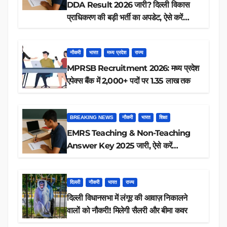
DDA Result 2026 जारी? दिल्ली विकास
प्राधिकरण की बड़ी भर्ती का अपडेट, ऐसे करें
रिजल्ट चेक
नौकरी
भारत
मध्य प्रदेश
राज्य
MPRSB Recruitment 2026: मध्य प्रदेश
एपेक्स बैंक में 2,000+ पदों पर 1.35 लाख तक
BREAKING NEWS
नौकरी
भारत
शिक्षा
EMRS Teaching & Non-Teaching
Answer Key 2025 जारी, ऐसे करें
डाउनलोड
दिल्ली
नौकरी
भारत
राज्य
दिल्ली विधानसभा में लंगूर की आवाज़ निकालने
वालों को नौकरी! मिलेगी सैलरी और बीमा कवर