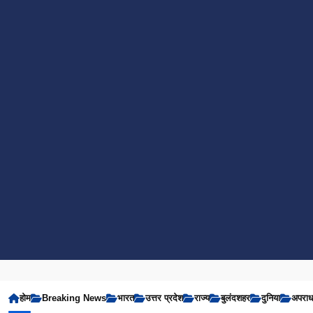
होम
Breaking News
भारत
उत्तर प्रदेश
राज्य
बुलंदशहर
दुनिया
अपरा