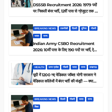
DSSSB Recruitment 2026: 1979 पदों
पर निकली बंपर भर्ती, 12वीं पास से ग्रेजुएट तक करें
आवेदन, जानें पूरी डिटेल
BREAKING NEWS
तकनीकी
दिल्ली
दुनिया
नौकरी
भारत
राज्य
Indian Army CSBO Recruitment
2026: 10वीं पास के लिए 190 पदों पर भर्ती, ऐसे
करें आवेदन
HEALTH
उत्तर प्रदेश
नौकरी
भारत
राज्य
लखनऊ
यूपी में 1200 नए मेडिकल जॉब्स! योगी सरकार ने
मेडिकल कॉलेजों में बंपर भर्ती की मंजूरी — क्या
आप पात्र हैं?
BREAKING NEWS
दिल्ली
नौकरी
भारत
राज्य
शिक्षा