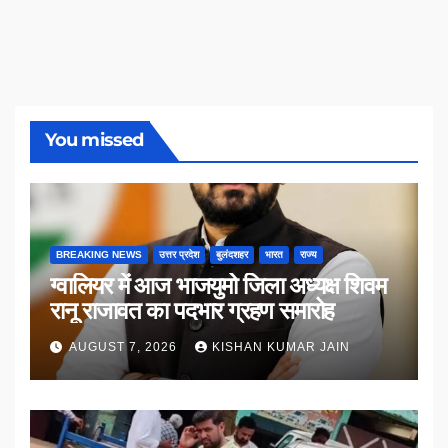
You missed
BREAKING NEWS
उत्तर प्रदेश
बुलंदशहर
भारत
राज्य
ग्वालियर में आज भाजयुमो जिला अध्यक्ष शिवम
रानू राजावत का पदभार ग्रहण समारोह
AUGUST 7, 2026
KISHAN KUMAR JAIN