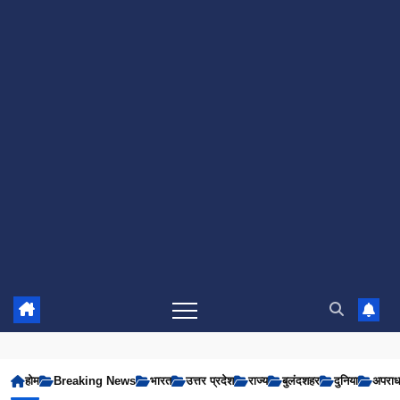
होम
Breaking News
भारत
उत्तर प्रदेश
राज्य
बुलंदशहर
दुनिया
अपरा