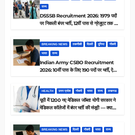
राज्य
DSSSB Recruitment 2026: 1979 पदों
पर निकली बंपर भर्ती, 12वीं पास से ग्रेजुएट तक करें
आवेदन, जानें पूरी डिटेल
BREAKING NEWS
तकनीकी
दिल्ली
दुनिया
नौकरी
भारत
राज्य
Indian Army CSBO Recruitment
2026: 10वीं पास के लिए 190 पदों पर भर्ती, ऐसे
करें आवेदन
HEALTH
उत्तर प्रदेश
नौकरी
भारत
राज्य
लखनऊ
यूपी में 1200 नए मेडिकल जॉब्स! योगी सरकार ने
मेडिकल कॉलेजों में बंपर भर्ती की मंजूरी — क्या
आप पात्र हैं?
BREAKING NEWS
दिल्ली
नौकरी
भारत
राज्य