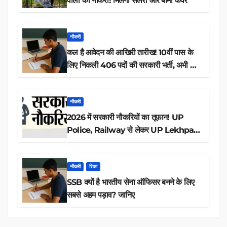
वालों को नौकरी! मिलेगी सैलरी और बीमा कवर
नौकरी
कल है आवेदन की आखिरी तारीख! 10वीं पास के
लिए निकली 406 पदों की सरकारी भर्ती, अभी करें
आवेदन
नौकरी
2026 में सरकारी नौकरियों का तूफान! UP
Police, Railway से लेकर UP Lekhpal
तक 84,000+ पदों के लिए drive शुरू
नौकरी
शिक्षा
SSB क्यों है भारतीय सेना ऑफिसर बनने के लिए
सबसे अहम पड़ाव? जानिए