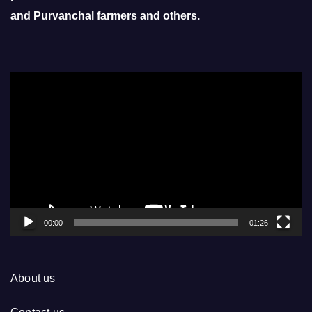
and Purvanchal farmers and others.
Video
Player
00:00
01:26
About us