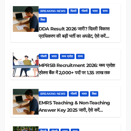
BREAKING NEWS
दिल्ली
नौकरी
भारत
राज्य
शिक्षा
DDA Result 2026 जारी? दिल्ली विकास
प्राधिकरण की बड़ी भर्ती का अपडेट, ऐसे करें
रिजल्ट चेक
नौकरी
भारत
मध्य प्रदेश
राज्य
MPRSB Recruitment 2026: मध्य प्रदेश
एपेक्स बैंक में 2,000+ पदों पर 1.35 लाख तक
BREAKING NEWS
नौकरी
भारत
शिक्षा
EMRS Teaching & Non-Teaching
Answer Key 2025 जारी, ऐसे करें
डाउनलोड