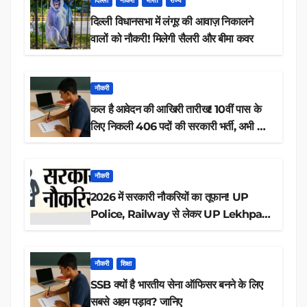
दिल्ली
नौकरी
भारत
राज्य
दिल्ली विधानसभा में लंगूर की आवाज़ निकालने
वालों को नौकरी! मिलेगी सैलरी और बीमा कवर
नौकरी
कल है आवेदन की आखिरी तारीख! 10वीं पास के
लिए निकली 406 पदों की सरकारी भर्ती, अभी करें
आवेदन
नौकरी
2026 में सरकारी नौकरियों का तूफान! UP
Police, Railway से लेकर UP Lekhpal
तक 84,000+ पदों के लिए drive शुरू
नौकरी
शिक्षा
SSB क्यों है भारतीय सेना ऑफिसर बनने के लिए
सबसे अहम पड़ाव? जानिए