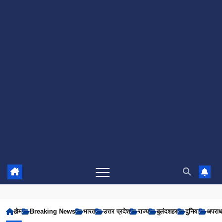
होम
Breaking News
भारत
उत्तर प्रदेश
राज्य
बुलंदशहर
दुनिया
अपरा