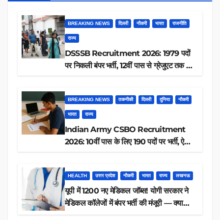
BREAKING NEWS
दिल्ली
नौकरी
भारत
राजनीति
राज्य
DSSSB Recruitment 2026: 1979 पदों
पर निकली बंपर भर्ती, 12वीं पास से ग्रेजुएट तक करें
आवेदन, जानें पूरी डिटेल
BREAKING NEWS
तकनीकी
दिल्ली
दुनिया
नौकरी
भारत
राज्य
Indian Army CSBO Recruitment
2026: 10वीं पास के लिए 190 पदों पर भर्ती, ऐसे
करें आवेदन
HEALTH
उत्तर प्रदेश
नौकरी
भारत
राज्य
लखनऊ
यूपी में 1200 नए मेडिकल जॉब्स! योगी सरकार ने
मेडिकल कॉलेजों में बंपर भर्ती की मंजूरी — क्या
आप पात्र हैं?