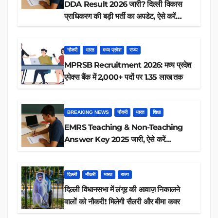
DDA Result 2026 जारी? दिल्ली विकास
प्राधिकरण की बड़ी भर्ती का अपडेट, ऐसे करें
रिजल्ट चेक
नौकरी
भारत
मध्य प्रदेश
राज्य
MPRSB Recruitment 2026: मध्य प्रदेश
एपेक्स बैंक में 2,000+ पदों पर 1.35 लाख तक
BREAKING NEWS
नौकरी
भारत
शिक्षा
EMRS Teaching & Non-Teaching
Answer Key 2025 जारी, ऐसे करें
डाउनलोड
दिल्ली
नौकरी
भारत
राज्य
दिल्ली विधानसभा में लंगूर की आवाज़ निकालने
वालों को नौकरी! मिलेगी सैलरी और बीमा कवर