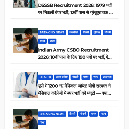
DSSSB Recruitment 2026: 1979 पदों
पर निकली बंपर भर्ती, 12वीं पास से ग्रेजुएट तक करें
आवेदन, जानें पूरी डिटेल
BREAKING NEWS
तकनीकी
दिल्ली
दुनिया
नौकरी
भारत
राज्य
Indian Army CSBO Recruitment
2026: 10वीं पास के लिए 190 पदों पर भर्ती, ऐसे
करें आवेदन
HEALTH
उत्तर प्रदेश
नौकरी
भारत
राज्य
लखनऊ
यूपी में 1200 नए मेडिकल जॉब्स! योगी सरकार ने
मेडिकल कॉलेजों में बंपर भर्ती की मंजूरी — क्या
आप पात्र हैं?
BREAKING NEWS
दिल्ली
नौकरी
भारत
राज्य
शिक्षा