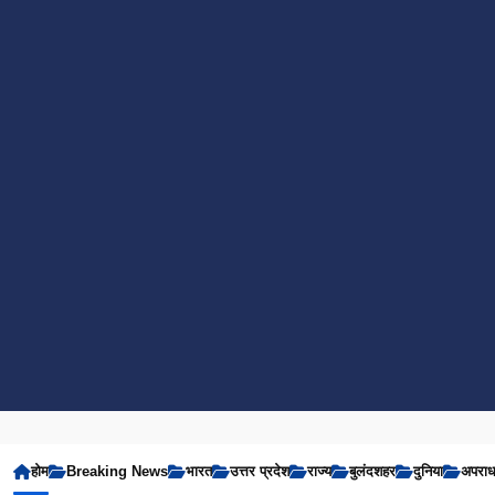
होम
Breaking News
भारत
उत्तर प्रदेश
राज्य
बुलंदशहर
दुनिया
अपरा