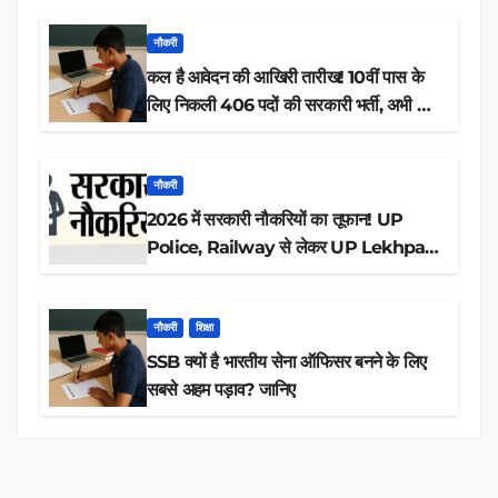
नौकरी
कल है आवेदन की आखिरी तारीख! 10वीं पास के
लिए निकली 406 पदों की सरकारी भर्ती, अभी करें
आवेदन
नौकरी
2026 में सरकारी नौकरियों का तूफान! UP
Police, Railway से लेकर UP Lekhpal
तक 84,000+ पदों के लिए drive शुरू
नौकरी
शिक्षा
SSB क्यों है भारतीय सेना ऑफिसर बनने के लिए
सबसे अहम पड़ाव? जानिए