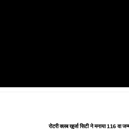
रोटरी क्लब खुर्जा सिटी ने मनाया 116 वा ज