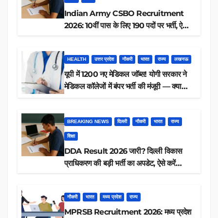
Indian Army CSBO Recruitment
2026: 10वीं पास के लिए 190 पदों पर भर्ती, ऐसे
करें आवेदन
HEALTH
उत्तर प्रदेश
नौकरी
भारत
राज्य
लखनऊ
यूपी में 1200 नए मेडिकल जॉब्स! योगी सरकार ने
मेडिकल कॉलेजों में बंपर भर्ती की मंजूरी — क्या
आप पात्र हैं?
BREAKING NEWS
दिल्ली
नौकरी
भारत
राज्य
शिक्षा
DDA Result 2026 जारी? दिल्ली विकास
प्राधिकरण की बड़ी भर्ती का अपडेट, ऐसे करें
रिजल्ट चेक
नौकरी
भारत
मध्य प्रदेश
राज्य
MPRSB Recruitment 2026: मध्य प्रदेश