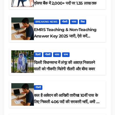
एपेक्स बैंक में 2,000+ पदों पर 1.35 लाख तक
BREAKING NEWS
नौकरी
भारत
शिक्षा
EMRS Teaching & Non-Teaching
Answer Key 2025 जारी, ऐसे करें
डाउनलोड
दिल्ली
नौकरी
भारत
राज्य
दिल्ली विधानसभा में लंगूर की आवाज़ निकालने
वालों को नौकरी! मिलेगी सैलरी और बीमा कवर
नौकरी
कल है आवेदन की आखिरी तारीख! 10वीं पास के
लिए निकली 406 पदों की सरकारी भर्ती, अभी करें
आवेदन