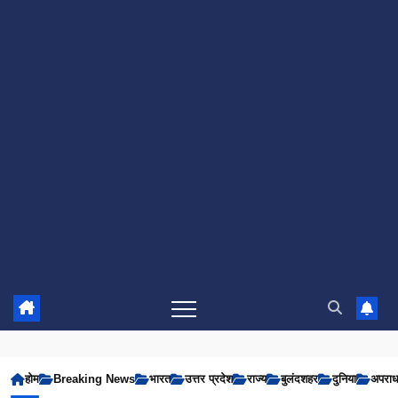
होम
Breaking News
भारत
उत्तर प्रदेश
राज्य
बुलंदशहर
दुनिया
अपरा