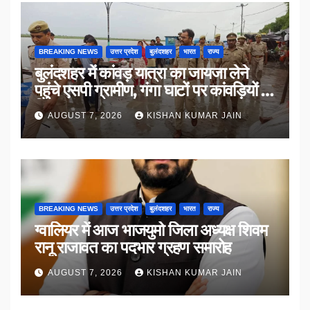
BREAKING NEWS
उत्तर प्रदेश
बुलंदशहर
भारत
राज्य
बुलंदशहर में कांवड़ यात्रा का जायजा लेने
पहुंचे एसपी ग्रामीण, गंगा घाटों पर कांवड़ियों से
किया संवाद
AUGUST 7, 2026
KISHAN KUMAR JAIN
BREAKING NEWS
उत्तर प्रदेश
बुलंदशहर
भारत
राज्य
ग्वालियर में आज भाजयुमो जिला अध्यक्ष शिवम
रानू राजावत का पदभार ग्रहण समारोह
AUGUST 7, 2026
KISHAN KUMAR JAIN