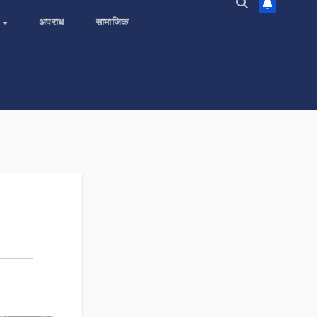
य
अपराध
सामाजिक