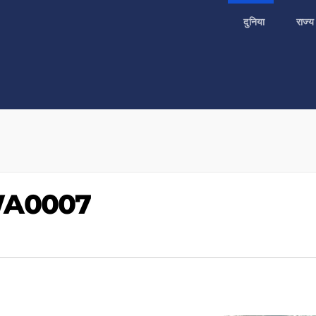
दुनिया
राज्
WA0007