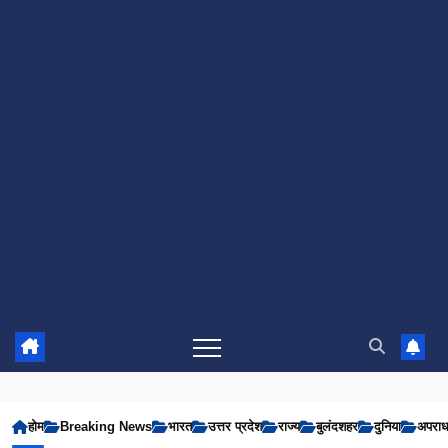
होम
Breaking News
भारत
उत्तर प्रदेश
राज्य
बुलंदशहर
दुनिया
अपरा