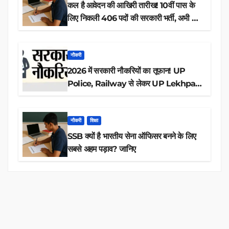
कल है आवेदन की आखिरी तारीख! 10वीं पास के
लिए निकली 406 पदों की सरकारी भर्ती, अभी करें
आवेदन
नौकरी
2026 में सरकारी नौकरियों का तूफान! UP
Police, Railway से लेकर UP Lekhpal
तक 84,000+ पदों के लिए drive शुरू
नौकरी
शिक्षा
SSB क्यों है भारतीय सेना ऑफिसर बनने के लिए
सबसे अहम पड़ाव? जानिए