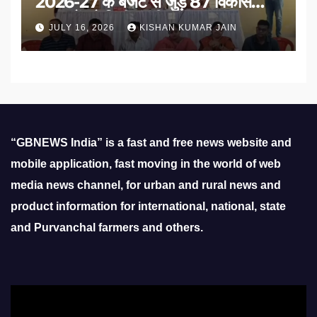
2026-27 के बजट से जुड़े 87 विकास
प्रस्तावों को मिली मंजूरी
JULY 16, 2026
KISHAN KUMAR JAIN
“GBNEWS India” is a fast and free news website and
mobile application, fast moving in the world of web
media news channel, for urban and rural news and
product information for international, national, state
and Purvanchal farmers and others.
Video
Player