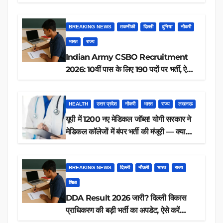
आवेदन, जानें पूरी डिटेल
BREAKING NEWS
तकनीकी
दिल्ली
दुनिया
नौकरी
भारत
राज्य
Indian Army CSBO Recruitment
2026: 10वीं पास के लिए 190 पदों पर भर्ती, ऐसे
करें आवेदन
HEALTH
उत्तर प्रदेश
नौकरी
भारत
राज्य
लखनऊ
यूपी में 1200 नए मेडिकल जॉब्स! योगी सरकार ने
मेडिकल कॉलेजों में बंपर भर्ती की मंजूरी — क्या
आप पात्र हैं?
BREAKING NEWS
दिल्ली
नौकरी
भारत
राज्य
शिक्षा
DDA Result 2026 जारी? दिल्ली विकास
प्राधिकरण की बड़ी भर्ती का अपडेट, ऐसे करें
रिजल्ट चेक