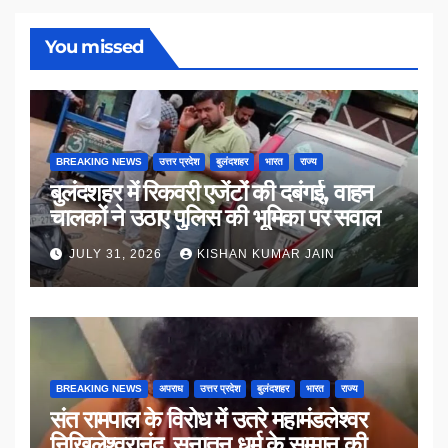
You missed
BREAKING NEWS
उत्तर प्रदेश
बुलंदशहर
भारत
राज्य
बुलंदशहर में रिकवरी एजेंटों की दबंगई, वाहन
चालकों ने उठाए पुलिस की भूमिका पर सवाल
JULY 31, 2026
KISHAN KUMAR JAIN
BREAKING NEWS
अपराध
उत्तर प्रदेश
बुलंदशहर
भारत
राज्य
संत रामपाल के विरोध में उतरे महामंडलेश्वर
निखिलेश्वरानंद, सनातन धर्म के सम्मान की