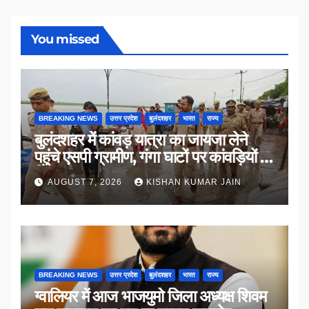
You missed
BREAKING NEWS
उत्तर प्रदेश
बुलंदशहर
भारत
राज्य
बुलंदशहर में कांवड़ यात्रा का जायजा लेने
पहुंचे एसपी ग्रामीण, गंगा घाटों पर कांवड़ियों से
किया संवाद
AUGUST 7, 2026
KISHAN KUMAR JAIN
BREAKING NEWS
उत्तर प्रदेश
बुलंदशहर
भारत
राज्य
ग्वालियर में आज भाजयुमो जिला अध्यक्ष शिवम