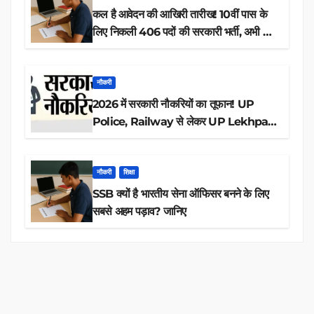
कल है आवेदन की आखिरी तारीख! 10वीं पास के
लिए निकली 406 पदों की सरकारी भर्ती, अभी करें
आवेदन
नौकरी
2026 में सरकारी नौकरियों का तूफान! UP
Police, Railway से लेकर UP Lekhpal
तक 84,000+ पदों के लिए drive शुरू
नौकरी
शिक्षा
SSB क्यों है भारतीय सेना ऑफिसर बनने के लिए
सबसे अहम पड़ाव? जानिए