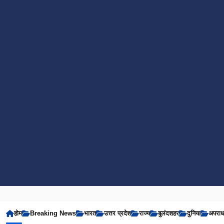
होम
Breaking News
भारत
उत्तर प्रदेश
राज्य
बुलंदशहर
दुनिया
अपरा