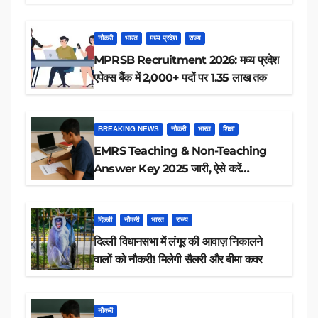
रिजल्ट चेक
नौकरी
भारत
मध्य प्रदेश
राज्य
MPRSB Recruitment 2026: मध्य प्रदेश
एपेक्स बैंक में 2,000+ पदों पर 1.35 लाख तक
BREAKING NEWS
नौकरी
भारत
शिक्षा
EMRS Teaching & Non-Teaching
Answer Key 2025 जारी, ऐसे करें
डाउनलोड
दिल्ली
नौकरी
भारत
राज्य
दिल्ली विधानसभा में लंगूर की आवाज़ निकालने
वालों को नौकरी! मिलेगी सैलरी और बीमा कवर
नौकरी