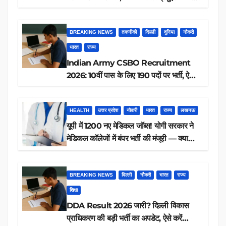
आवेदन, जानें पूरी डिटेल
BREAKING NEWS
तकनीकी
दिल्ली
दुनिया
नौकरी
भारत
राज्य
Indian Army CSBO Recruitment
2026: 10वीं पास के लिए 190 पदों पर भर्ती, ऐसे
करें आवेदन
HEALTH
उत्तर प्रदेश
नौकरी
भारत
राज्य
लखनऊ
यूपी में 1200 नए मेडिकल जॉब्स! योगी सरकार ने
मेडिकल कॉलेजों में बंपर भर्ती की मंजूरी — क्या
आप पात्र हैं?
BREAKING NEWS
दिल्ली
नौकरी
भारत
राज्य
शिक्षा
DDA Result 2026 जारी? दिल्ली विकास
प्राधिकरण की बड़ी भर्ती का अपडेट, ऐसे करें