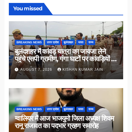
You missed
BREAKING NEWS
उत्तर प्रदेश
बुलंदशहर
भारत
राज्य
बुलंदशहर में कांवड़ यात्रा का जायजा लेने
पहुंचे एसपी ग्रामीण, गंगा घाटों पर कांवड़ियों से
किया संवाद
AUGUST 7, 2026
KISHAN KUMAR JAIN
BREAKING NEWS
उत्तर प्रदेश
बुलंदशहर
भारत
राज्य
ग्वालियर में आज भाजयुमो जिला अध्यक्ष शिवम
रानू राजावत का पदभार ग्रहण समारोह