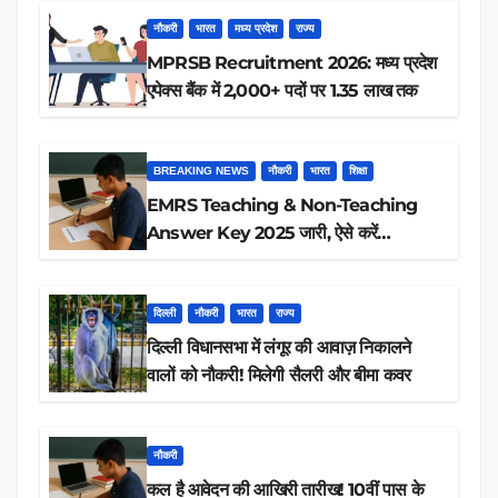
नौकरी
भारत
मध्य प्रदेश
राज्य
MPRSB Recruitment 2026: मध्य प्रदेश
एपेक्स बैंक में 2,000+ पदों पर 1.35 लाख तक
BREAKING NEWS
नौकरी
भारत
शिक्षा
EMRS Teaching & Non-Teaching
Answer Key 2025 जारी, ऐसे करें
डाउनलोड
दिल्ली
नौकरी
भारत
राज्य
दिल्ली विधानसभा में लंगूर की आवाज़ निकालने
वालों को नौकरी! मिलेगी सैलरी और बीमा कवर
नौकरी
कल है आवेदन की आखिरी तारीख! 10वीं पास के