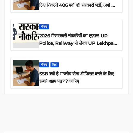
लिए निकली 406 पदों की सरकारी भर्ती, अभी करें
आवेदन
नौकरी
2026 में सरकारी नौकरियों का तूफान! UP
Police, Railway से लेकर UP Lekhpal
तक 84,000+ पदों के लिए drive शुरू
नौकरी
शिक्षा
SSB क्यों है भारतीय सेना ऑफिसर बनने के लिए
सबसे अहम पड़ाव? जानिए