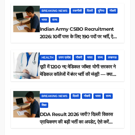
BREAKING NEWS
तकनीकी
दिल्ली
दुनिया
नौकरी
भारत
राज्य
Indian Army CSBO Recruitment
2026: 10वीं पास के लिए 190 पदों पर भर्ती, ऐसे
करें आवेदन
HEALTH
उत्तर प्रदेश
नौकरी
भारत
राज्य
लखनऊ
यूपी में 1200 नए मेडिकल जॉब्स! योगी सरकार ने
मेडिकल कॉलेजों में बंपर भर्ती की मंजूरी — क्या
आप पात्र हैं?
BREAKING NEWS
दिल्ली
नौकरी
भारत
राज्य
शिक्षा
DDA Result 2026 जारी? दिल्ली विकास
प्राधिकरण की बड़ी भर्ती का अपडेट, ऐसे करें
रिजल्ट चेक