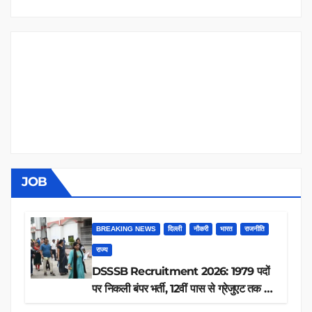
JOB
BREAKING NEWS
दिल्ली
नौकरी
भारत
राजनीति
राज्य
DSSSB Recruitment 2026: 1979 पदों
पर निकली बंपर भर्ती, 12वीं पास से ग्रेजुएट तक करें
आवेदन, जानें पूरी डिटेल