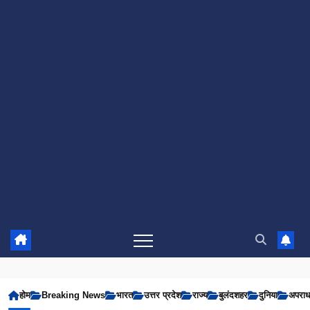
होम
Breaking News
भारत
उत्तर प्रदेश
राज्य
बुलंदशहर
दुनिया
अपरा