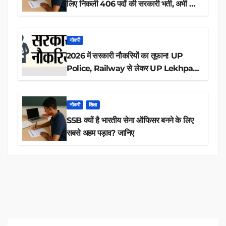
लिए निकली 406 पदों की सरकारी भर्ती, अभी करें
आवेदन
नौकरी
2026 में सरकारी नौकरियों का तूफान! UP
Police, Railway से लेकर UP Lekhpal
तक 84,000+ पदों के लिए drive शुरू
नौकरी
शिक्षा
SSB क्यों है भारतीय सेना ऑफिसर बनने के लिए
सबसे अहम पड़ाव? जानिए