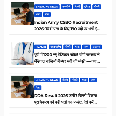
BREAKING NEWS
तकनीकी
दिल्ली
दुनिया
नौकरी
भारत
राज्य
Indian Army CSBO Recruitment
2026: 10वीं पास के लिए 190 पदों पर भर्ती, ऐसे
करें आवेदन
HEALTH
उत्तर प्रदेश
नौकरी
भारत
राज्य
लखनऊ
यूपी में 1200 नए मेडिकल जॉब्स! योगी सरकार ने
मेडिकल कॉलेजों में बंपर भर्ती की मंजूरी — क्या
आप पात्र हैं?
BREAKING NEWS
दिल्ली
नौकरी
भारत
राज्य
शिक्षा
DDA Result 2026 जारी? दिल्ली विकास
प्राधिकरण की बड़ी भर्ती का अपडेट, ऐसे करें
रिजल्ट चेक