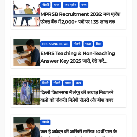
नौकरी
भारत
मध्य प्रदेश
राज्य
MPRSB Recruitment 2026: मध्य प्रदेश
एपेक्स बैंक में 2,000+ पदों पर 1.35 लाख तक
BREAKING NEWS
नौकरी
भारत
शिक्षा
EMRS Teaching & Non-Teaching
Answer Key 2025 जारी, ऐसे करें
डाउनलोड
दिल्ली
नौकरी
भारत
राज्य
दिल्ली विधानसभा में लंगूर की आवाज़ निकालने
वालों को नौकरी! मिलेगी सैलरी और बीमा कवर
नौकरी
कल है आवेदन की आखिरी तारीख! 10वीं पास के