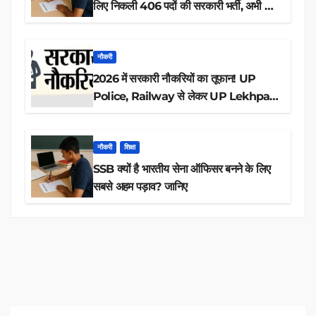
लिए निकली 406 पदों की सरकारी भर्ती, अभी करें
आवेदन
नौकरी
2026 में सरकारी नौकरियों का तूफान! UP
Police, Railway से लेकर UP Lekhpal
तक 84,000+ पदों के लिए drive शुरू
नौकरी
शिक्षा
SSB क्यों है भारतीय सेना ऑफिसर बनने के लिए
सबसे अहम पड़ाव? जानिए