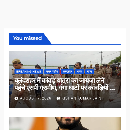
You missed
BREAKING NEWS
उत्तर प्रदेश
बुलंदशहर
भारत
राज्य
बुलंदशहर में कांवड़ यात्रा का जायजा लेने
पहुंचे एसपी ग्रामीण, गंगा घाटों पर कांवड़ियों से
किया संवाद
AUGUST 7, 2026
KISHAN KUMAR JAIN