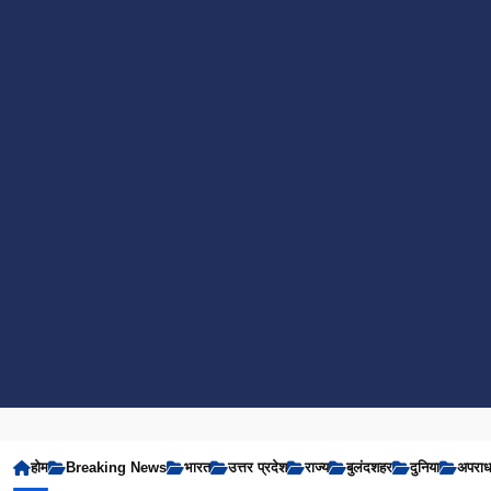
होम
Breaking News
भारत
उत्तर प्रदेश
राज्य
बुलंदशहर
दुनिया
अपरा