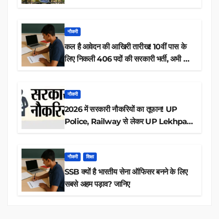
नौकरी
कल है आवेदन की आखिरी तारीख! 10वीं पास के
लिए निकली 406 पदों की सरकारी भर्ती, अभी करें
आवेदन
नौकरी
2026 में सरकारी नौकरियों का तूफान! UP
Police, Railway से लेकर UP Lekhpal
तक 84,000+ पदों के लिए drive शुरू
नौकरी
शिक्षा
SSB क्यों है भारतीय सेना ऑफिसर बनने के लिए
सबसे अहम पड़ाव? जानिए