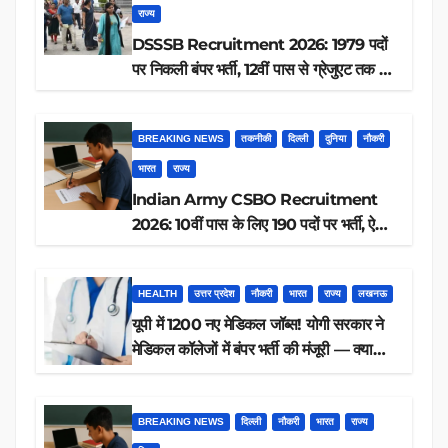
राज्य
DSSSB Recruitment 2026: 1979 पदों
पर निकली बंपर भर्ती, 12वीं पास से ग्रेजुएट तक करें
आवेदन, जानें पूरी डिटेल
BREAKING NEWS
तकनीकी
दिल्ली
दुनिया
नौकरी
भारत
राज्य
Indian Army CSBO Recruitment
2026: 10वीं पास के लिए 190 पदों पर भर्ती, ऐसे
करें आवेदन
HEALTH
उत्तर प्रदेश
नौकरी
भारत
राज्य
लखनऊ
यूपी में 1200 नए मेडिकल जॉब्स! योगी सरकार ने
मेडिकल कॉलेजों में बंपर भर्ती की मंजूरी — क्या
आप पात्र हैं?
BREAKING NEWS
दिल्ली
नौकरी
भारत
राज्य