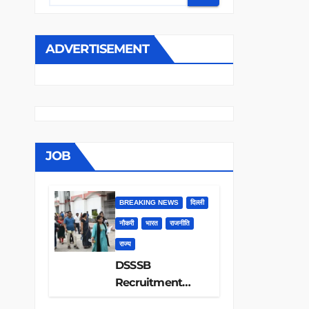
ADVERTISEMENT
JOB
BREAKING NEWS
दिल्ली
नौकरी
भारत
राजनीति
राज्य
DSSSB
Recruitment
2026: 1979 पदों पर