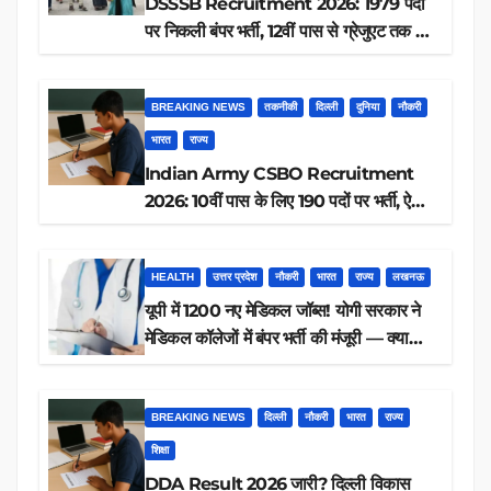
DSSSB Recruitment 2026: 1979 पदों
पर निकली बंपर भर्ती, 12वीं पास से ग्रेजुएट तक करें
आवेदन, जानें पूरी डिटेल
BREAKING NEWS
तकनीकी
दिल्ली
दुनिया
नौकरी
भारत
राज्य
Indian Army CSBO Recruitment
2026: 10वीं पास के लिए 190 पदों पर भर्ती, ऐसे
करें आवेदन
HEALTH
उत्तर प्रदेश
नौकरी
भारत
राज्य
लखनऊ
यूपी में 1200 नए मेडिकल जॉब्स! योगी सरकार ने
मेडिकल कॉलेजों में बंपर भर्ती की मंजूरी — क्या
आप पात्र हैं?
BREAKING NEWS
दिल्ली
नौकरी
भारत
राज्य
शिक्षा
DDA Result 2026 जारी? दिल्ली विकास