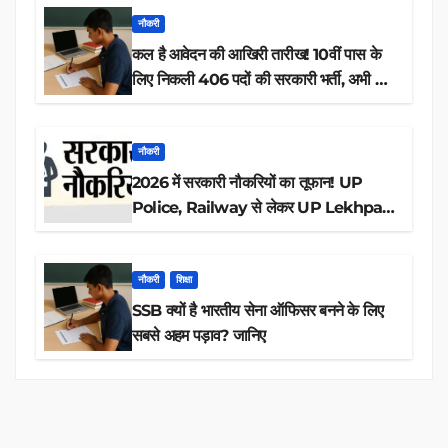
नौकरी
कल है आवेदन की आखिरी तारीख! 10वीं पास के
लिए निकली 406 पदों की सरकारी भर्ती, अभी करें
आवेदन
नौकरी
2026 में सरकारी नौकरियों का तूफान! UP
Police, Railway से लेकर UP Lekhpal
तक 84,000+ पदों के लिए drive शुरू
नौकरी
शिक्षा
SSB क्यों है भारतीय सेना ऑफिसर बनने के लिए
सबसे अहम पड़ाव? जानिए