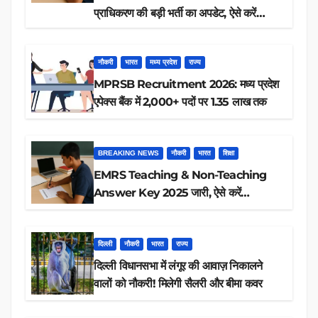
प्राधिकरण की बड़ी भर्ती का अपडेट, ऐसे करें
रिजल्ट चेक
नौकरी
भारत
मध्य प्रदेश
राज्य
MPRSB Recruitment 2026: मध्य प्रदेश
एपेक्स बैंक में 2,000+ पदों पर 1.35 लाख तक
BREAKING NEWS
नौकरी
भारत
शिक्षा
EMRS Teaching & Non-Teaching
Answer Key 2025 जारी, ऐसे करें
डाउनलोड
दिल्ली
नौकरी
भारत
राज्य
दिल्ली विधानसभा में लंगूर की आवाज़ निकालने
वालों को नौकरी! मिलेगी सैलरी और बीमा कवर