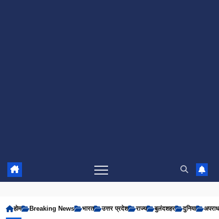
होम
Breaking News
भारत
उत्तर प्रदेश
राज्य
बुलंदशहर
दुनिया
अपरा