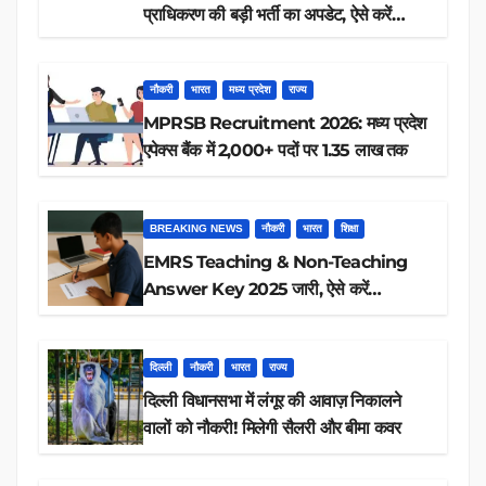
प्राधिकरण की बड़ी भर्ती का अपडेट, ऐसे करें
रिजल्ट चेक
नौकरी
भारत
मध्य प्रदेश
राज्य
MPRSB Recruitment 2026: मध्य प्रदेश
एपेक्स बैंक में 2,000+ पदों पर 1.35 लाख तक
BREAKING NEWS
नौकरी
भारत
शिक्षा
EMRS Teaching & Non-Teaching
Answer Key 2025 जारी, ऐसे करें
डाउनलोड
दिल्ली
नौकरी
भारत
राज्य
दिल्ली विधानसभा में लंगूर की आवाज़ निकालने
वालों को नौकरी! मिलेगी सैलरी और बीमा कवर