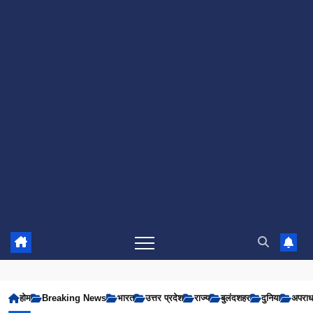
होम
Breaking News
भारत
उत्तर प्रदेश
राज्य
बुलंदशहर
दुनिया
अपरा