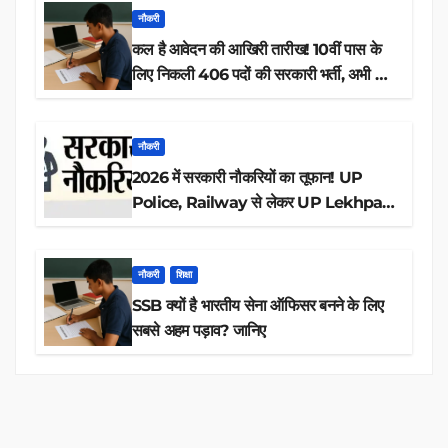
नौकरी
कल है आवेदन की आखिरी तारीख! 10वीं पास के
लिए निकली 406 पदों की सरकारी भर्ती, अभी करें
आवेदन
नौकरी
2026 में सरकारी नौकरियों का तूफान! UP
Police, Railway से लेकर UP Lekhpal
तक 84,000+ पदों के लिए drive शुरू
नौकरी
शिक्षा
SSB क्यों है भारतीय सेना ऑफिसर बनने के लिए
सबसे अहम पड़ाव? जानिए