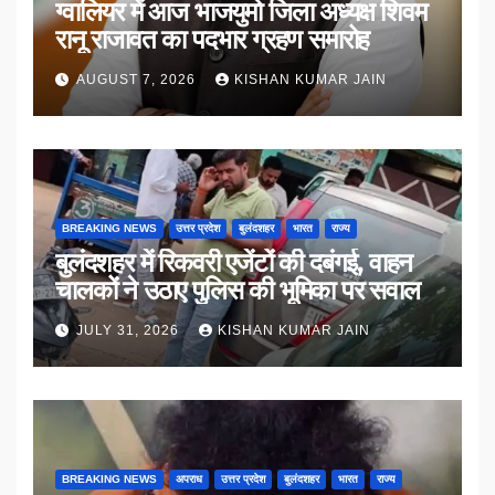
ग्वालियर में आज भाजयुमो जिला अध्यक्ष शिवम
रानू राजावत का पदभार ग्रहण समारोह
AUGUST 7, 2026
KISHAN KUMAR JAIN
BREAKING NEWS
उत्तर प्रदेश
बुलंदशहर
भारत
राज्य
बुलंदशहर में रिकवरी एजेंटों की दबंगई, वाहन
चालकों ने उठाए पुलिस की भूमिका पर सवाल
JULY 31, 2026
KISHAN KUMAR JAIN
BREAKING NEWS
अपराध
उत्तर प्रदेश
बुलंदशहर
भारत
राज्य