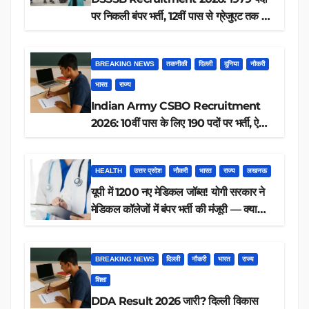
पर निकली बंपर भर्ती, 12वीं पास से ग्रेजुएट तक करें
आवेदन, जानें पूरी डिटेल
BREAKING NEWS
तकनीकी
दिल्ली
दुनिया
नौकरी
भारत
राज्य
Indian Army CSBO Recruitment
2026: 10वीं पास के लिए 190 पदों पर भर्ती, ऐसे
करें आवेदन
HEALTH
उत्तर प्रदेश
नौकरी
भारत
राज्य
लखनऊ
यूपी में 1200 नए मेडिकल जॉब्स! योगी सरकार ने
मेडिकल कॉलेजों में बंपर भर्ती की मंजूरी — क्या
आप पात्र हैं?
BREAKING NEWS
दिल्ली
नौकरी
भारत
राज्य
शिक्षा
DDA Result 2026 जारी? दिल्ली विकास