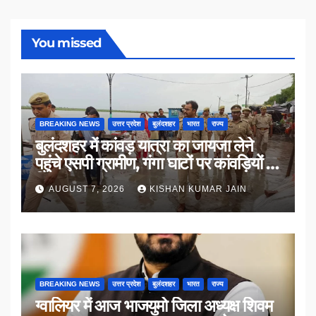
You missed
BREAKING NEWS
उत्तर प्रदेश
बुलंदशहर
भारत
राज्य
बुलंदशहर में कांवड़ यात्रा का जायजा लेने
पहुंचे एसपी ग्रामीण, गंगा घाटों पर कांवड़ियों से
किया संवाद
AUGUST 7, 2026
KISHAN KUMAR JAIN
BREAKING NEWS
उत्तर प्रदेश
बुलंदशहर
भारत
राज्य
ग्वालियर में आज भाजयुमो जिला अध्यक्ष शिवम