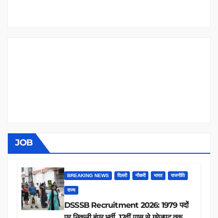
JOB
BREAKING NEWS
दिल्ली
नौकरी
भारत
राजनीति
राज्य
DSSSB Recruitment 2026: 1979 पदों
पर निकली बंपर भर्ती, 12वीं पास से ग्रेजुएट तक करें