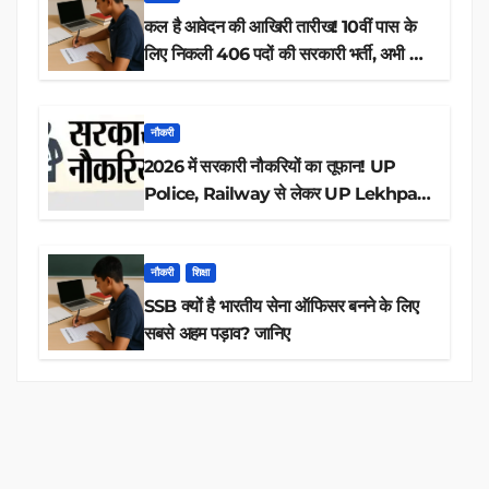
कल है आवेदन की आखिरी तारीख! 10वीं पास के
लिए निकली 406 पदों की सरकारी भर्ती, अभी करें
आवेदन
नौकरी
2026 में सरकारी नौकरियों का तूफान! UP
Police, Railway से लेकर UP Lekhpal
तक 84,000+ पदों के लिए drive शुरू
नौकरी
शिक्षा
SSB क्यों है भारतीय सेना ऑफिसर बनने के लिए
सबसे अहम पड़ाव? जानिए