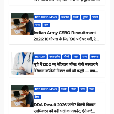
आवेदन, जानें पूरी डिटेल
BREAKING NEWS
तकनीकी
दिल्ली
दुनिया
नौकरी
भारत
राज्य
Indian Army CSBO Recruitment
2026: 10वीं पास के लिए 190 पदों पर भर्ती, ऐसे
करें आवेदन
HEALTH
उत्तर प्रदेश
नौकरी
भारत
राज्य
लखनऊ
यूपी में 1200 नए मेडिकल जॉब्स! योगी सरकार ने
मेडिकल कॉलेजों में बंपर भर्ती की मंजूरी — क्या
आप पात्र हैं?
BREAKING NEWS
दिल्ली
नौकरी
भारत
राज्य
शिक्षा
DDA Result 2026 जारी? दिल्ली विकास
प्राधिकरण की बड़ी भर्ती का अपडेट, ऐसे करें