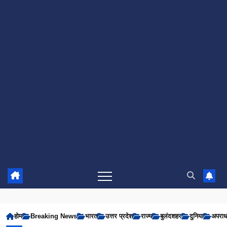
होम
Breaking News
भारत
उत्तर प्रदेश
राज्य
बुलंदशहर
दुनिया
अपरा