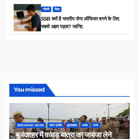
नौकरी
शिक्षा
SSB क्यों है भारतीय सेना ऑफिसर बनने के लिए
सबसे अहम पड़ाव? जानिए
You missed
BREAKING NEWS
उत्तर प्रदेश
बुलंदशहर
भारत
राज्य
बुलंदशहर में कांवड़ यात्रा का जायजा लेने