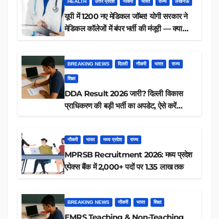
HEALTH
उत्तर प्रदेश
नौकरी
भारत
राज्य
लखनऊ
यूपी में 1200 नए मेडिकल जॉब्स! योगी सरकार ने
मेडिकल कॉलेजों में बंपर भर्ती की मंजूरी — क्या
आप पात्र हैं?
BREAKING NEWS
दिल्ली
नौकरी
भारत
राज्य
शिक्षा
DDA Result 2026 जारी? दिल्ली विकास
प्राधिकरण की बड़ी भर्ती का अपडेट, ऐसे करें
रिजल्ट चेक
नौकरी
भारत
मध्य प्रदेश
राज्य
MPRSB Recruitment 2026: मध्य प्रदेश
एपेक्स बैंक में 2,000+ पदों पर 1.35 लाख तक
BREAKING NEWS
नौकरी
भारत
शिक्षा
EMRS Teaching & Non-Teaching