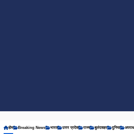
होम
Breaking News
भारत
उत्तर प्रदेश
राज्य
बुलंदशहर
दुनिया
अपरा