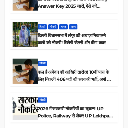
Answer Key 2025 जारी, ऐसे करें
डाउनलोड
दिल्ली
नौकरी
भारत
राज्य
दिल्ली विधानसभा में लंगूर की आवाज़ निकालने
वालों को नौकरी! मिलेगी सैलरी और बीमा कवर
नौकरी
कल है आवेदन की आखिरी तारीख! 10वीं पास के
लिए निकली 406 पदों की सरकारी भर्ती, अभी करें
आवेदन
नौकरी
2026 में सरकारी नौकरियों का तूफान! UP
Police, Railway से लेकर UP Lekhpal
तक 84,000+ पदों के लिए drive शुरू