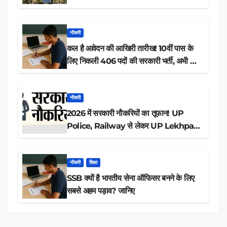
नौकरी
कल है आवेदन की आखिरी तारीख! 10वीं पास के
लिए निकली 406 पदों की सरकारी भर्ती, अभी करें
आवेदन
नौकरी
2026 में सरकारी नौकरियों का तूफान! UP
Police, Railway से लेकर UP Lekhpal
तक 84,000+ पदों के लिए drive शुरू
नौकरी
शिक्षा
SSB क्यों है भारतीय सेना ऑफिसर बनने के लिए
सबसे अहम पड़ाव? जानिए