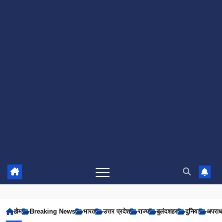
होम
Breaking News
भारत
उत्तर प्रदेश
राज्य
बुलंदशहर
दुनिया
अपरा