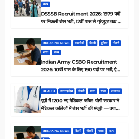
राज्य
DSSSB Recruitment 2026: 1979 पदों
पर निकली बंपर भर्ती, 12वीं पास से ग्रेजुएट तक करें
आवेदन, जानें पूरी डिटेल
BREAKING NEWS
तकनीकी
दिल्ली
दुनिया
नौकरी
भारत
राज्य
Indian Army CSBO Recruitment
2026: 10वीं पास के लिए 190 पदों पर भर्ती, ऐसे
करें आवेदन
HEALTH
उत्तर प्रदेश
नौकरी
भारत
राज्य
लखनऊ
यूपी में 1200 नए मेडिकल जॉब्स! योगी सरकार ने
मेडिकल कॉलेजों में बंपर भर्ती की मंजूरी — क्या
आप पात्र हैं?
BREAKING NEWS
दिल्ली
नौकरी
भारत
राज्य