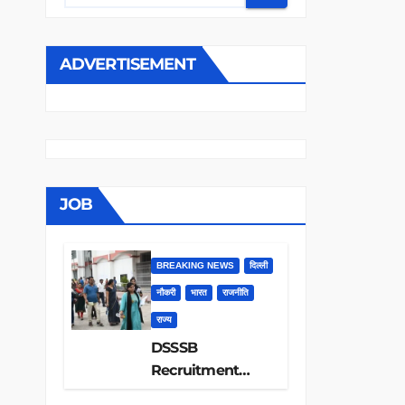
ADVERTISEMENT
JOB
BREAKING NEWS
दिल्ली
नौकरी
भारत
राजनीति
राज्य
DSSSB
Recruitment
2026: 1979 पदों पर