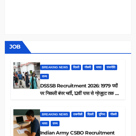
JOB
BREAKING NEWS
दिल्ली
नौकरी
भारत
राजनीति
राज्य
DSSSB Recruitment 2026: 1979 पदों
पर निकली बंपर भर्ती, 12वीं पास से ग्रेजुएट तक करें
आवेदन, जानें पूरी डिटेल
BREAKING NEWS
तकनीकी
दिल्ली
दुनिया
नौकरी
भारत
राज्य
Indian Army CSBO Recruitment