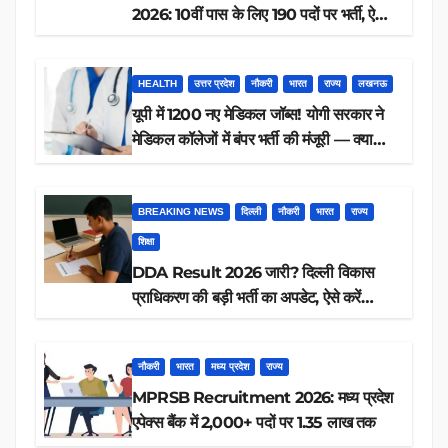
2026: 10वीं पास के लिए 190 पदों पर भर्ती, ऐसे
करें आवेदन
HEALTH
उत्तर प्रदेश
नौकरी
भारत
राज्य
लखनऊ
यूपी में 1200 नए मेडिकल जॉब्स! योगी सरकार ने
मेडिकल कॉलेजों में बंपर भर्ती की मंजूरी — क्या
आप पात्र हैं?
BREAKING NEWS
दिल्ली
नौकरी
भारत
राज्य
शिक्षा
DDA Result 2026 जारी? दिल्ली विकास
प्राधिकरण की बड़ी भर्ती का अपडेट, ऐसे करें
रिजल्ट चेक
नौकरी
भारत
मध्य प्रदेश
राज्य
MPRSB Recruitment 2026: मध्य प्रदेश
एपेक्स बैंक में 2,000+ पदों पर 1.35 लाख तक