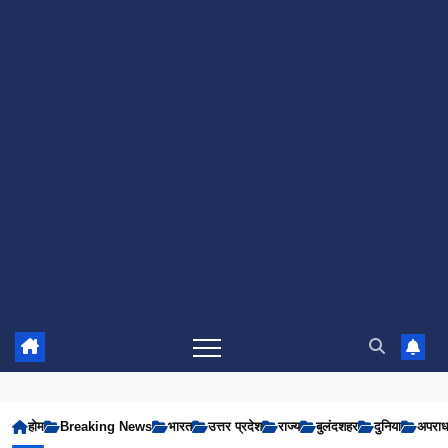
होम
Breaking News
भारत
उत्तर प्रदेश
राज्य
बुलंदशहर
दुनिया
अपरा