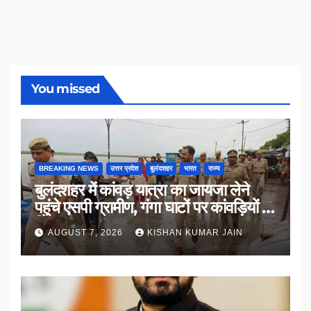
You missed
BREAKING NEWS
उत्तर प्रदेश
बुलंदशहर
भारत
राज्य
बुलंदशहर में कांवड़ यात्रा का जायजा लेने
पहुंचे एसपी ग्रामीण, गंगा घाटों पर कांवड़ियों से
किया संवाद
AUGUST 7, 2026
KISHAN KUMAR JAIN