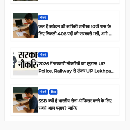
नौकरी
कल है आवेदन की आखिरी तारीख! 10वीं पास के
लिए निकली 406 पदों की सरकारी भर्ती, अभी करें
आवेदन
नौकरी
2026 में सरकारी नौकरियों का तूफान! UP
Police, Railway से लेकर UP Lekhpal
तक 84,000+ पदों के लिए drive शुरू
नौकरी
शिक्षा
SSB क्यों है भारतीय सेना ऑफिसर बनने के लिए
सबसे अहम पड़ाव? जानिए