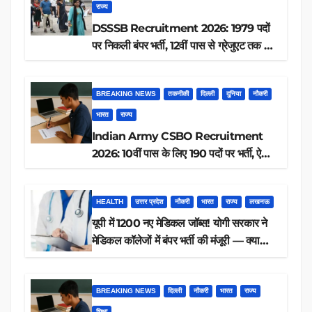
राज्य
DSSSB Recruitment 2026: 1979 पदों
पर निकली बंपर भर्ती, 12वीं पास से ग्रेजुएट तक करें
आवेदन, जानें पूरी डिटेल
BREAKING NEWS
तकनीकी
दिल्ली
दुनिया
नौकरी
भारत
राज्य
Indian Army CSBO Recruitment
2026: 10वीं पास के लिए 190 पदों पर भर्ती, ऐसे
करें आवेदन
HEALTH
उत्तर प्रदेश
नौकरी
भारत
राज्य
लखनऊ
यूपी में 1200 नए मेडिकल जॉब्स! योगी सरकार ने
मेडिकल कॉलेजों में बंपर भर्ती की मंजूरी — क्या
आप पात्र हैं?
BREAKING NEWS
दिल्ली
नौकरी
भारत
राज्य
शिक्षा