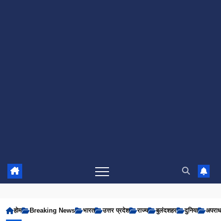
होम
Breaking News
भारत
उत्तर प्रदेश
राज्य
बुलंदशहर
दुनिया
अपरा