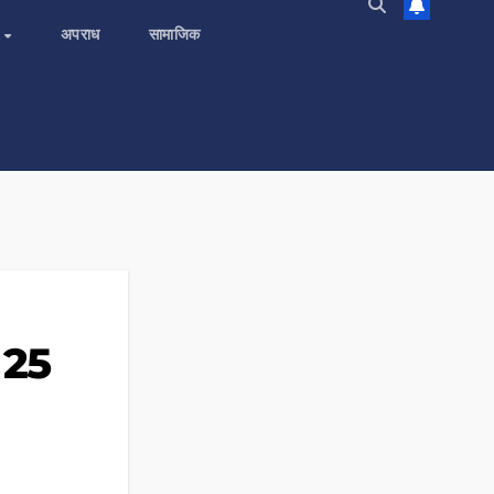
य
अपराध
सामाजिक
ल 25