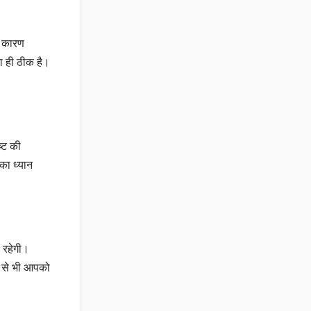
े कारण
ा ही ठीक है।
्ट की
का ध्यान
ी रहेगी।
प से भी आपको