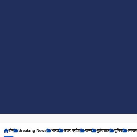
होम
Breaking News
भारत
उत्तर प्रदेश
राज्य
बुलंदशहर
दुनिया
अपरा