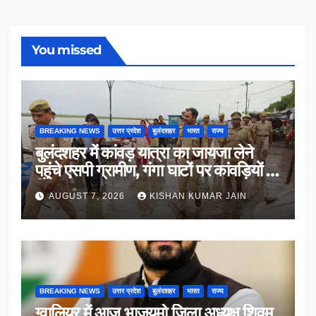
You missed
BREAKING NEWS
उत्तर प्रदेश
बुलंदशहर
भारत
राज्य
बुलंदशहर में कांवड़ यात्रा का जायजा लेने
पहुंचे एसपी ग्रामीण, गंगा घाटों पर कांवड़ियों से
किया संवाद
AUGUST 7, 2026
KISHAN KUMAR JAIN
BREAKING NEWS
उत्तर प्रदेश
बुलंदशहर
भारत
राज्य
ग्वालियर में आज भाजयुमो जिला अध्यक्ष शिवम