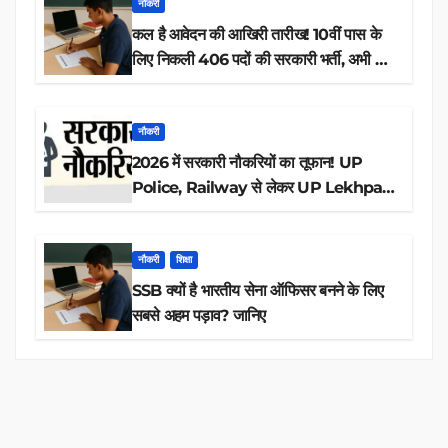
नौकरी
कल है आवेदन की आखिरी तारीख! 10वीं पास के
लिए निकली 406 पदों की सरकारी भर्ती, अभी करें
आवेदन
नौकरी
2026 में सरकारी नौकरियों का तूफान! UP
Police, Railway से लेकर UP Lekhpal
तक 84,000+ पदों के लिए drive शुरू
नौकरी
शिक्षा
SSB क्यों है भारतीय सेना ऑफिसर बनने के लिए
सबसे अहम पड़ाव? जानिए