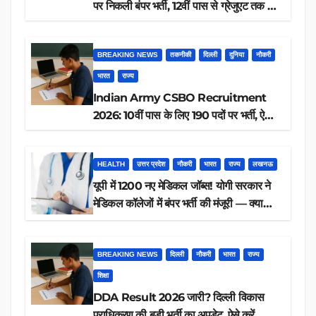
पर निकली बंपर भर्ती, 12वीं पास से ग्रेजुएट तक करें
आवेदन, जानें पूरी डिटेल
BREAKING NEWS
तकनीकी
दिल्ली
दुनिया
नौकरी
भारत
राज्य
Indian Army CSBO Recruitment
2026: 10वीं पास के लिए 190 पदों पर भर्ती, ऐसे
करें आवेदन
HEALTH
उत्तर प्रदेश
नौकरी
भारत
राज्य
लखनऊ
यूपी में 1200 नए मेडिकल जॉब्स! योगी सरकार ने
मेडिकल कॉलेजों में बंपर भर्ती की मंजूरी — क्या
आप पात्र हैं?
BREAKING NEWS
दिल्ली
नौकरी
भारत
राज्य
शिक्षा
DDA Result 2026 जारी? दिल्ली विकास
प्राधिकरण की बड़ी भर्ती का अपडेट, ऐसे करें