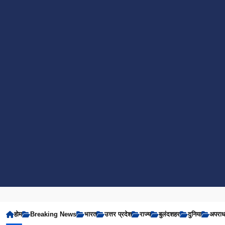
होम
Breaking News
भारत
उत्तर प्रदेश
राज्य
बुलंदशहर
दुनिया
अपरा