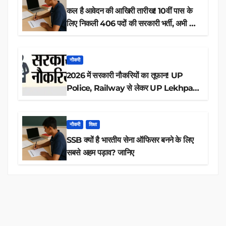
कल है आवेदन की आखिरी तारीख! 10वीं पास के
लिए निकली 406 पदों की सरकारी भर्ती, अभी करें
आवेदन
नौकरी
2026 में सरकारी नौकरियों का तूफान! UP
Police, Railway से लेकर UP Lekhpal
तक 84,000+ पदों के लिए drive शुरू
नौकरी
शिक्षा
SSB क्यों है भारतीय सेना ऑफिसर बनने के लिए
सबसे अहम पड़ाव? जानिए