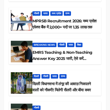
रिजल्ट चेक
नौकरी
भारत
मध्य प्रदेश
राज्य
MPRSB Recruitment 2026: मध्य प्रदेश
एपेक्स बैंक में 2,000+ पदों पर 1.35 लाख तक
BREAKING NEWS
नौकरी
भारत
शिक्षा
EMRS Teaching & Non-Teaching
Answer Key 2025 जारी, ऐसे करें
डाउनलोड
दिल्ली
नौकरी
भारत
राज्य
दिल्ली विधानसभा में लंगूर की आवाज़ निकालने
वालों को नौकरी! मिलेगी सैलरी और बीमा कवर
नौकरी