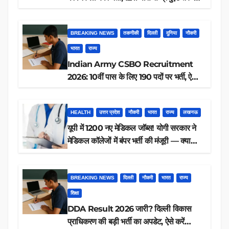
आवेदन, जानें पूरी डिटेल
BREAKING NEWS
तकनीकी
दिल्ली
दुनिया
नौकरी
भारत
राज्य
Indian Army CSBO Recruitment
2026: 10वीं पास के लिए 190 पदों पर भर्ती, ऐसे
करें आवेदन
HEALTH
उत्तर प्रदेश
नौकरी
भारत
राज्य
लखनऊ
यूपी में 1200 नए मेडिकल जॉब्स! योगी सरकार ने
मेडिकल कॉलेजों में बंपर भर्ती की मंजूरी — क्या
आप पात्र हैं?
BREAKING NEWS
दिल्ली
नौकरी
भारत
राज्य
शिक्षा
DDA Result 2026 जारी? दिल्ली विकास
प्राधिकरण की बड़ी भर्ती का अपडेट, ऐसे करें