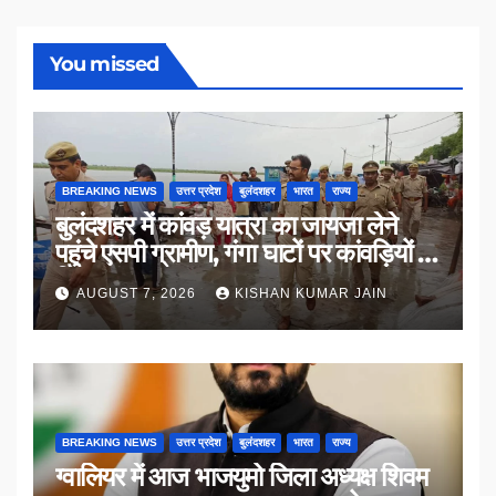
You missed
BREAKING NEWS
उत्तर प्रदेश
बुलंदशहर
भारत
राज्य
बुलंदशहर में कांवड़ यात्रा का जायजा लेने
पहुंचे एसपी ग्रामीण, गंगा घाटों पर कांवड़ियों से
किया संवाद
AUGUST 7, 2026
KISHAN KUMAR JAIN
BREAKING NEWS
उत्तर प्रदेश
बुलंदशहर
भारत
राज्य
ग्वालियर में आज भाजयुमो जिला अध्यक्ष शिवम