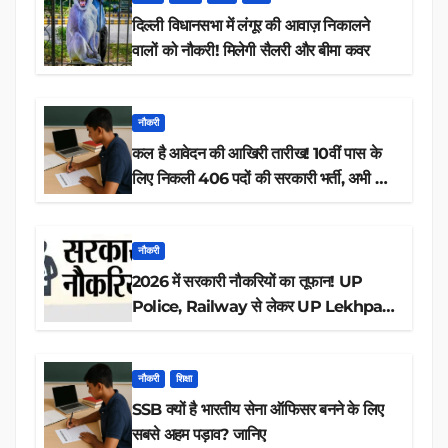
दिल्ली विधानसभा में लंगूर की आवाज़ निकालने
वालों को नौकरी! मिलेगी सैलरी और बीमा कवर
नौकरी
कल है आवेदन की आखिरी तारीख! 10वीं पास के
लिए निकली 406 पदों की सरकारी भर्ती, अभी करें
आवेदन
नौकरी
2026 में सरकारी नौकरियों का तूफान! UP
Police, Railway से लेकर UP Lekhpal
तक 84,000+ पदों के लिए drive शुरू
नौकरी
शिक्षा
SSB क्यों है भारतीय सेना ऑफिसर बनने के लिए
सबसे अहम पड़ाव? जानिए