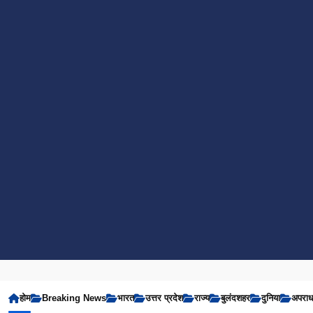
होम
Breaking News
भारत
उत्तर प्रदेश
राज्य
बुलंदशहर
दुनिया
अपरा