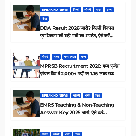
BREAKING NEWS
दिल्ली
नौकरी
भारत
राज्य
शिक्षा
DDA Result 2026 जारी? दिल्ली विकास
प्राधिकरण की बड़ी भर्ती का अपडेट, ऐसे करें
रिजल्ट चेक
नौकरी
भारत
मध्य प्रदेश
राज्य
MPRSB Recruitment 2026: मध्य प्रदेश
एपेक्स बैंक में 2,000+ पदों पर 1.35 लाख तक
BREAKING NEWS
नौकरी
भारत
शिक्षा
EMRS Teaching & Non-Teaching
Answer Key 2025 जारी, ऐसे करें
डाउनलोड
दिल्ली
नौकरी
भारत
राज्य