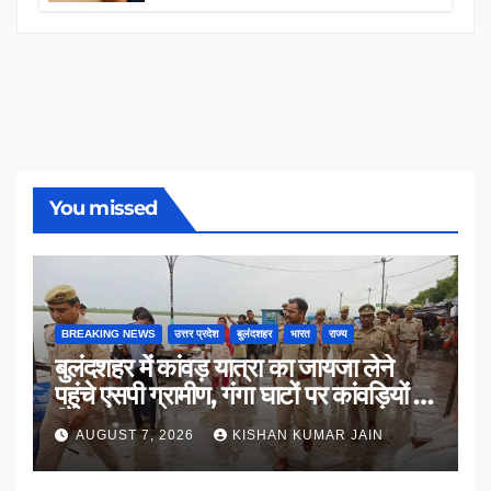
You missed
BREAKING NEWS
उत्तर प्रदेश
बुलंदशहर
भारत
राज्य
बुलंदशहर में कांवड़ यात्रा का जायजा लेने
पहुंचे एसपी ग्रामीण, गंगा घाटों पर कांवड़ियों से
किया संवाद
AUGUST 7, 2026
KISHAN KUMAR JAIN