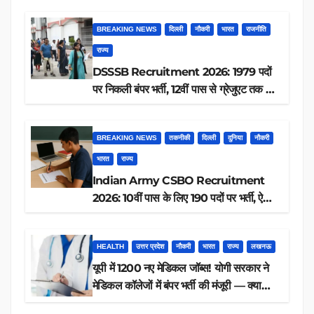
BREAKING NEWS
दिल्ली
नौकरी
भारत
राजनीति
राज्य
DSSSB Recruitment 2026: 1979 पदों
पर निकली बंपर भर्ती, 12वीं पास से ग्रेजुएट तक करें
आवेदन, जानें पूरी डिटेल
BREAKING NEWS
तकनीकी
दिल्ली
दुनिया
नौकरी
भारत
राज्य
Indian Army CSBO Recruitment
2026: 10वीं पास के लिए 190 पदों पर भर्ती, ऐसे
करें आवेदन
HEALTH
उत्तर प्रदेश
नौकरी
भारत
राज्य
लखनऊ
यूपी में 1200 नए मेडिकल जॉब्स! योगी सरकार ने
मेडिकल कॉलेजों में बंपर भर्ती की मंजूरी — क्या
आप पात्र हैं?