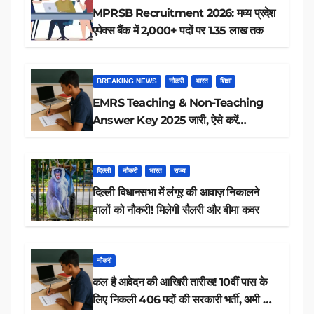
MPRSB Recruitment 2026: मध्य प्रदेश
एपेक्स बैंक में 2,000+ पदों पर 1.35 लाख तक
BREAKING NEWS
नौकरी
भारत
शिक्षा
EMRS Teaching & Non-Teaching
Answer Key 2025 जारी, ऐसे करें
डाउनलोड
दिल्ली
नौकरी
भारत
राज्य
दिल्ली विधानसभा में लंगूर की आवाज़ निकालने
वालों को नौकरी! मिलेगी सैलरी और बीमा कवर
नौकरी
कल है आवेदन की आखिरी तारीख! 10वीं पास के
लिए निकली 406 पदों की सरकारी भर्ती, अभी करें