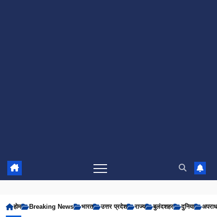
होम
Breaking News
भारत
उत्तर प्रदेश
राज्य
बुलंदशहर
दुनिया
अपरा