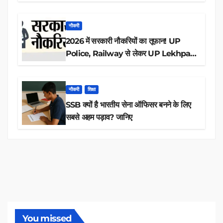
आवेदन
नौकरी
2026 में सरकारी नौकरियों का तूफान! UP
Police, Railway से लेकर UP Lekhpal
तक 84,000+ पदों के लिए drive शुरू
नौकरी
शिक्षा
SSB क्यों है भारतीय सेना ऑफिसर बनने के लिए
सबसे अहम पड़ाव? जानिए
You missed