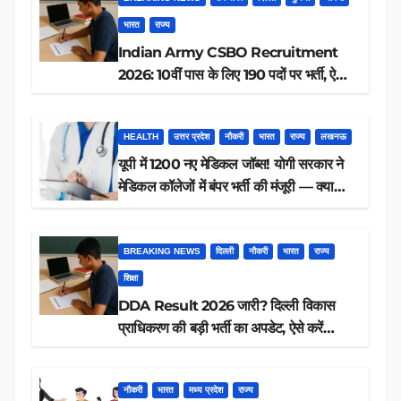
भारत
राज्य
Indian Army CSBO Recruitment
2026: 10वीं पास के लिए 190 पदों पर भर्ती, ऐसे
करें आवेदन
HEALTH
उत्तर प्रदेश
नौकरी
भारत
राज्य
लखनऊ
यूपी में 1200 नए मेडिकल जॉब्स! योगी सरकार ने
मेडिकल कॉलेजों में बंपर भर्ती की मंजूरी — क्या
आप पात्र हैं?
BREAKING NEWS
दिल्ली
नौकरी
भारत
राज्य
शिक्षा
DDA Result 2026 जारी? दिल्ली विकास
प्राधिकरण की बड़ी भर्ती का अपडेट, ऐसे करें
रिजल्ट चेक
नौकरी
भारत
मध्य प्रदेश
राज्य