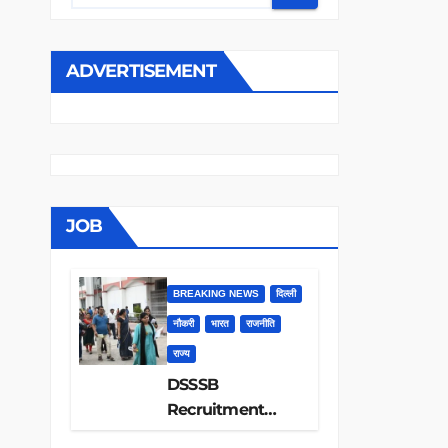
ADVERTISEMENT
JOB
BREAKING NEWS
दिल्ली
नौकरी
भारत
राजनीति
राज्य
DSSSB
Recruitment
2026: 1979 पदों पर