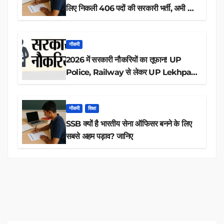
लिए निकली 406 पदों की सरकारी भर्ती, अभी करें
आवेदन
नौकरी
2026 में सरकारी नौकरियों का तूफान! UP
Police, Railway से लेकर UP Lekhpal
तक 84,000+ पदों के लिए drive शुरू
नौकरी
शिक्षा
SSB क्यों है भारतीय सेना ऑफिसर बनने के लिए
सबसे अहम पड़ाव? जानिए