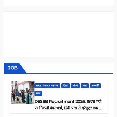
JOB
BREAKING NEWS
दिल्ली
नौकरी
भारत
राजनीति
राज्य
DSSSB Recruitment 2026: 1979 पदों
पर निकली बंपर भर्ती, 12वीं पास से ग्रेजुएट तक करें
आवेदन, जानें पूरी डिटेल