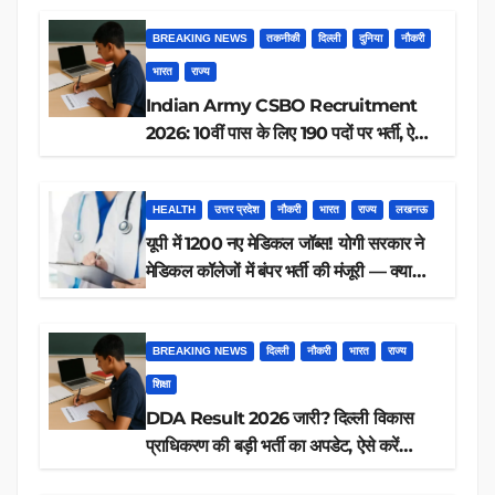
BREAKING NEWS
तकनीकी
दिल्ली
दुनिया
नौकरी
भारत
राज्य
Indian Army CSBO Recruitment
2026: 10वीं पास के लिए 190 पदों पर भर्ती, ऐसे
करें आवेदन
HEALTH
उत्तर प्रदेश
नौकरी
भारत
राज्य
लखनऊ
यूपी में 1200 नए मेडिकल जॉब्स! योगी सरकार ने
मेडिकल कॉलेजों में बंपर भर्ती की मंजूरी — क्या
आप पात्र हैं?
BREAKING NEWS
दिल्ली
नौकरी
भारत
राज्य
शिक्षा
DDA Result 2026 जारी? दिल्ली विकास
प्राधिकरण की बड़ी भर्ती का अपडेट, ऐसे करें
रिजल्ट चेक