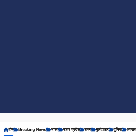
होम
Breaking News
भारत
उत्तर प्रदेश
राज्य
बुलंदशहर
दुनिया
अपरा