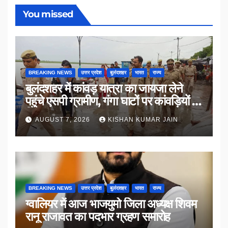
You missed
BREAKING NEWS
उत्तर प्रदेश
बुलंदशहर
भारत
राज्य
बुलंदशहर में कांवड़ यात्रा का जायजा लेने
पहुंचे एसपी ग्रामीण, गंगा घाटों पर कांवड़ियों से
किया संवाद
AUGUST 7, 2026
KISHAN KUMAR JAIN
BREAKING NEWS
उत्तर प्रदेश
बुलंदशहर
भारत
राज्य
ग्वालियर में आज भाजयुमो जिला अध्यक्ष शिवम
रानू राजावत का पदभार ग्रहण समारोह