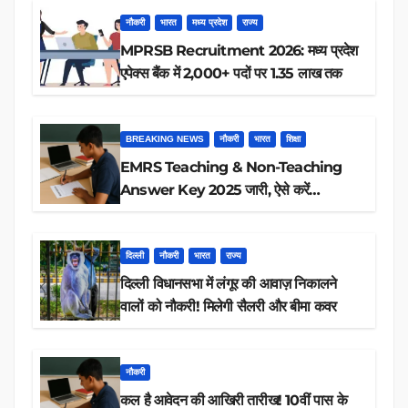
नौकरी
भारत
मध्य प्रदेश
राज्य
MPRSB Recruitment 2026: मध्य प्रदेश
एपेक्स बैंक में 2,000+ पदों पर 1.35 लाख तक
BREAKING NEWS
नौकरी
भारत
शिक्षा
EMRS Teaching & Non-Teaching
Answer Key 2025 जारी, ऐसे करें
डाउनलोड
दिल्ली
नौकरी
भारत
राज्य
दिल्ली विधानसभा में लंगूर की आवाज़ निकालने
वालों को नौकरी! मिलेगी सैलरी और बीमा कवर
नौकरी
कल है आवेदन की आखिरी तारीख! 10वीं पास के