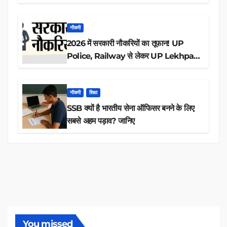
आवेदन
नौकरी
2026 में सरकारी नौकरियों का तूफान! UP
Police, Railway से लेकर UP Lekhpal
तक 84,000+ पदों के लिए drive शुरू
नौकरी
शिक्षा
SSB क्यों है भारतीय सेना ऑफिसर बनने के लिए
सबसे अहम पड़ाव? जानिए
You missed