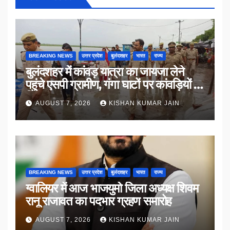
BREAKING NEWS
उत्तर प्रदेश
बुलंदशहर
भारत
राज्य
बुलंदशहर में कांवड़ यात्रा का जायजा लेने
पहुंचे एसपी ग्रामीण, गंगा घाटों पर कांवड़ियों से
किया संवाद
AUGUST 7, 2026
KISHAN KUMAR JAIN
BREAKING NEWS
उत्तर प्रदेश
बुलंदशहर
भारत
राज्य
ग्वालियर में आज भाजयुमो जिला अध्यक्ष शिवम
रानू राजावत का पदभार ग्रहण समारोह
AUGUST 7, 2026
KISHAN KUMAR JAIN