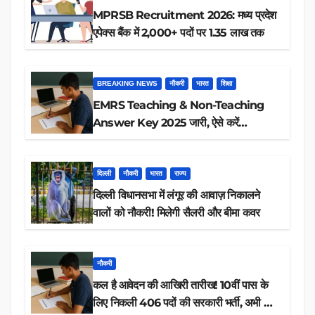
MPRSB Recruitment 2026: मध्य प्रदेश
एपेक्स बैंक में 2,000+ पदों पर 1.35 लाख तक
BREAKING NEWS
नौकरी
भारत
शिक्षा
EMRS Teaching & Non-Teaching
Answer Key 2025 जारी, ऐसे करें
डाउनलोड
दिल्ली
नौकरी
भारत
राज्य
दिल्ली विधानसभा में लंगूर की आवाज़ निकालने
वालों को नौकरी! मिलेगी सैलरी और बीमा कवर
नौकरी
कल है आवेदन की आखिरी तारीख! 10वीं पास के
लिए निकली 406 पदों की सरकारी भर्ती, अभी करें