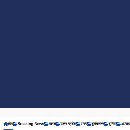
होम
Breaking News
भारत
उत्तर प्रदेश
राज्य
बुलंदशहर
दुनिया
अपरा