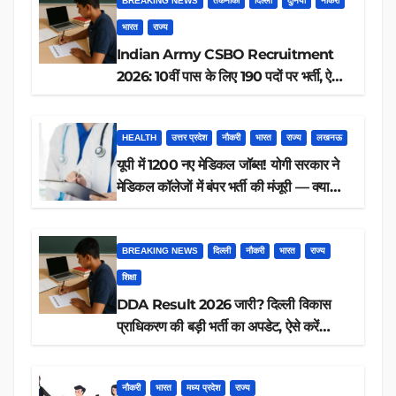
BREAKING NEWS
तकनीकी
दिल्ली
दुनिया
नौकरी
भारत
राज्य
Indian Army CSBO Recruitment
2026: 10वीं पास के लिए 190 पदों पर भर्ती, ऐसे
करें आवेदन
HEALTH
उत्तर प्रदेश
नौकरी
भारत
राज्य
लखनऊ
यूपी में 1200 नए मेडिकल जॉब्स! योगी सरकार ने
मेडिकल कॉलेजों में बंपर भर्ती की मंजूरी — क्या
आप पात्र हैं?
BREAKING NEWS
दिल्ली
नौकरी
भारत
राज्य
शिक्षा
DDA Result 2026 जारी? दिल्ली विकास
प्राधिकरण की बड़ी भर्ती का अपडेट, ऐसे करें
रिजल्ट चेक
नौकरी
भारत
मध्य प्रदेश
राज्य